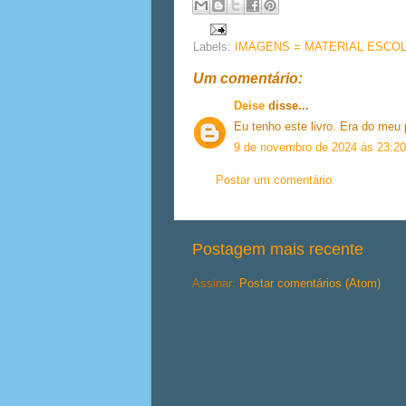
Labels:
IMAGENS = MATERIAL ESCO
Um comentário:
Deise
disse...
Eu tenho este livro. Era do meu
9 de novembro de 2024 às 23:20
Postar um comentário
Postagem mais recente
Assinar:
Postar comentários (Atom)