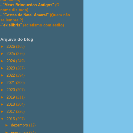
-
"Meus Brinquedos Antigos"
(O
nome diz tudo)
-
"Cestas de Natal Amaral"
(Quem não
se lembra ?)
-
"ekislibris"
(ecletismo com estilo)
Arquivo do blog
►
2026
(168)
►
2025
(276)
►
2024
(249)
►
2023
(287)
►
2022
(294)
►
2021
(300)
►
2020
(207)
►
2019
(211)
►
2018
(204)
►
2017
(226)
▼
2016
(297)
►
dezembro
(12)
►
novembro
(24)