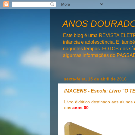
ANOS DOURADOS
Este blog é uma REVISTA ELET
infância e adolescência. E, tam
naqueles tempos. FOTOS dos símb
algumas informações do PAS
sexta-feira, 15 de abril de 2016
IMAGENS - Escola: Livro "O
Livro didático destinado aos alunos
dos
anos 60
.