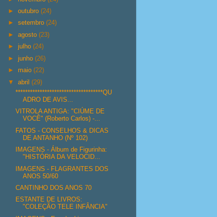
►
outubro
(24)
►
setembro
(24)
►
agosto
(23)
►
julho
(24)
►
junho
(26)
►
maio
(22)
▼
abril
(29)
************************************QU
ADRO DE AVIS...
VITROLA ANTIGA: "CIÚME DE
VOCÊ" (Roberto Carlos) -...
FATOS - CONSELHOS & DICAS
DE ANTANHO (Nº 102)
IMAGENS - Álbum de Figurinha:
"HISTÓRIA DA VELOCID...
IMAGENS - FLAGRANTES DOS
ANOS 50/60
CANTINHO DOS ANOS 70
ESTANTE DE LIVROS:
"COLEÇÃO TELE INFÂNCIA"