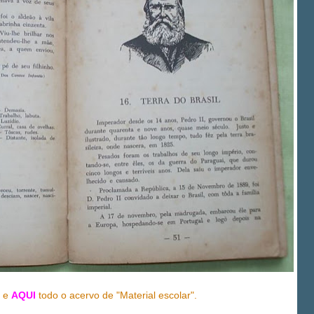
e e
AQUI
todo o acervo de "Material escolar".