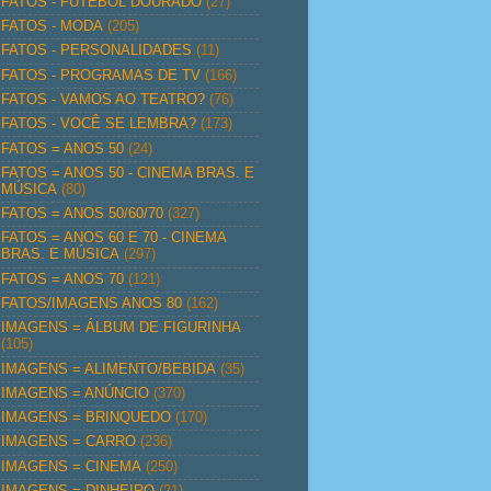
FATOS - FUTEBOL DOURADO
(27)
FATOS - MODA
(205)
FATOS - PERSONALIDADES
(11)
FATOS - PROGRAMAS DE TV
(166)
FATOS - VAMOS AO TEATRO?
(76)
FATOS - VOCÊ SE LEMBRA?
(173)
FATOS = ANOS 50
(24)
FATOS = ANOS 50 - CINEMA BRAS. E
MÚSICA
(80)
FATOS = ANOS 50/60/70
(327)
FATOS = ANOS 60 E 70 - CINEMA
BRAS. E MÚSICA
(297)
FATOS = ANOS 70
(121)
FATOS/IMAGENS ANOS 80
(162)
IMAGENS = ÁLBUM DE FIGURINHA
(105)
IMAGENS = ALIMENTO/BEBIDA
(35)
IMAGENS = ANÚNCIO
(370)
IMAGENS = BRINQUEDO
(170)
IMAGENS = CARRO
(236)
IMAGENS = CINEMA
(250)
IMAGENS = DINHEIRO
(21)