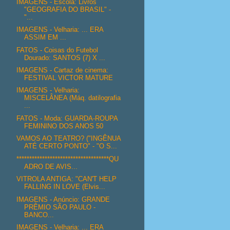
IMAGENS - Escola: Livros
"GEOGRAFIA DO BRASIL" -
"...
IMAGENS - Velharia: ... ERA
ASSIM EM ...
FATOS - Coisas do Futebol
Dourado: SANTOS (7) X ...
IMAGENS - Cartaz de cinema:
FESTIVAL VICTOR MATURE
IMAGENS - Velharia:
MISCELÂNEA (Máq. datilografia
...
FATOS - Moda: GUARDA-ROUPA
FEMININO DOS ANOS 50
VAMOS AO TEATRO? ("INGÊNUA
ATÉ CERTO PONTO" - "O S...
************************************QU
ADRO DE AVIS...
VITROLA ANTIGA: "CAN'T HELP
FALLING IN LOVE (Elvis...
IMAGENS - Anúncio: GRANDE
PRÊMIO SÃO PAULO -
BANCO...
IMAGENS - Velharia: ... ERA