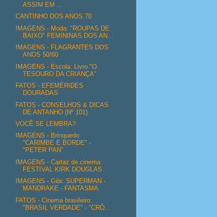
ASSIM EM ...
CANTINHO DOS ANOS 70
IMAGENS - Moda: "ROUPAS DE
BAIXO" FEMININAS DOS AN...
IMAGENS - FLAGRANTES DOS
ANOS 50/60
IMAGENS - Escola: Livro "O
TESOURO DA CRIANÇA"
FATOS - EFEMÉRIDES
DOURADAS
FATOS - CONSELHOS & DICAS
DE ANTANHO (Nº 101)
VOCÊ SE LEMBRA?
IMAGENS - Brinquedo:
"CARIMBE E BORDE" -
"PETER PAN"
IMAGENS - Cartaz de cinema:
FESTIVAL KIRK DOUGLAS
IMAGENS - Gibi: SUPERMAN -
MANDRAKE - FANTASMA
FATOS - Cinema brasileiro:
"BRASIL VERDADE" - "CRÔ...