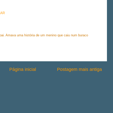
LAR
 pai. Amava uma história de um menino que caiu num buraco
Página inicial
Postagem mais antiga