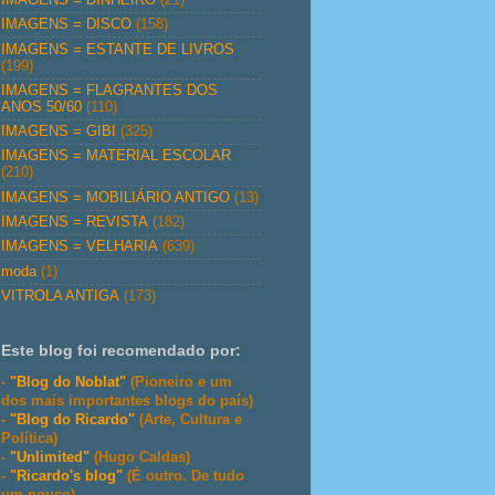
IMAGENS = DISCO
(158)
IMAGENS = ESTANTE DE LIVROS
(199)
IMAGENS = FLAGRANTES DOS
ANOS 50/60
(110)
IMAGENS = GIBI
(325)
IMAGENS = MATERIAL ESCOLAR
(210)
IMAGENS = MOBILIÁRIO ANTIGO
(13)
IMAGENS = REVISTA
(182)
IMAGENS = VELHARIA
(639)
moda
(1)
VITROLA ANTIGA
(173)
Este blog foi recomendado por:
-
"Blog do Noblat"
(Pioneiro e um
dos mais importantes blogs do país)
-
"Blog do Ricardo"
(Arte, Cultura e
Política)
-
"Unlimited"
(Hugo Caldas)
-
"Ricardo's blog"
(É outro. De tudo
um pouco)