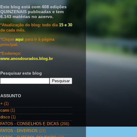
Este blog está com 408 edições
QUINZENAIS publicadas e tem
6.143 matérias no acervo.
*Atualização do blog: todo dia
15 e 30
de cada mês.
*Clique
aqui
para ir à página
principal.
*Endereço:
www.anosdourados.blog.br
Pesquisar este blog
ASSUNTO
+
(1)
carro
(1)
disco
(1)
FATOS - CONSELHOS E DICAS
(266)
FATOS - DIVERSOS
(22)