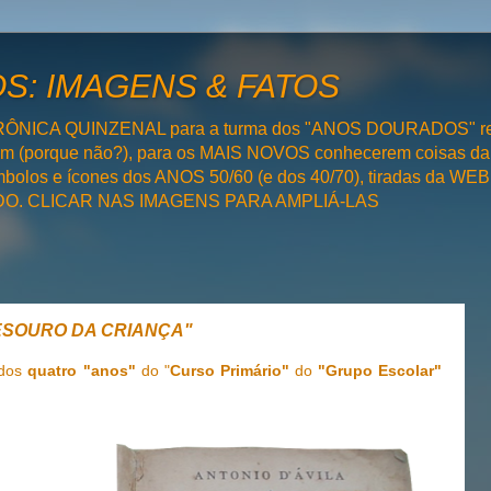
: IMAGENS & FATOS
RÔNICA QUINZENAL para a turma dos "ANOS DOURADOS" rel
bém (porque não?), para os MAIS NOVOS conhecerem coisas da
olos e ícones dos ANOS 50/60 (e dos 40/70), tiradas da WEB 
SADO. CLICAR NAS IMAGENS PARA AMPLIÁ-LAS
 TESOURO DA CRIANÇA"
 dos
quatro "anos"
do "
Curso Primário"
do
"Grupo Escolar"