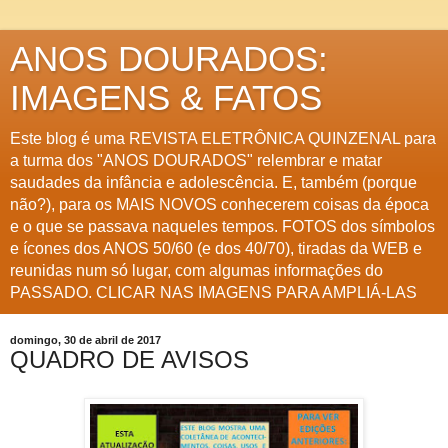
ANOS DOURADOS:
IMAGENS & FATOS
Este blog é uma REVISTA ELETRÔNICA QUINZENAL para
a turma dos "ANOS DOURADOS" relembrar e matar
saudades da infância e adolescência. E, também (porque
não?), para os MAIS NOVOS conhecerem coisas da época
e o que se passava naqueles tempos. FOTOS dos símbolos
e ícones dos ANOS 50/60 (e dos 40/70), tiradas da WEB e
reunidas num só lugar, com algumas informações do
PASSADO. CLICAR NAS IMAGENS PARA AMPLIÁ-LAS
domingo, 30 de abril de 2017
QUADRO DE AVISOS