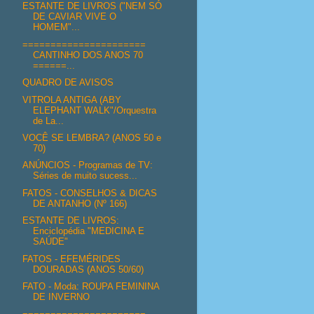
ESTANTE DE LIVROS ("NEM SÓ
DE CAVIAR VIVE O
HOMEM"...
======================
CANTINHO DOS ANOS 70
======...
QUADRO DE AVISOS
VITROLA ANTIGA (ABY
ELEPHANT WALK"/Orquestra
de La...
VOCÊ SE LEMBRA? (ANOS 50 e
70)
ANÚNCIOS - Programas de TV:
Séries de muito sucess...
FATOS - CONSELHOS & DICAS
DE ANTANHO (Nº 166)
ESTANTE DE LIVROS:
Enciclopédia "MEDICINA E
SAÚDE"
FATOS - EFEMÉRIDES
DOURADAS (ANOS 50/60)
FATO - Moda: ROUPA FEMININA
DE INVERNO