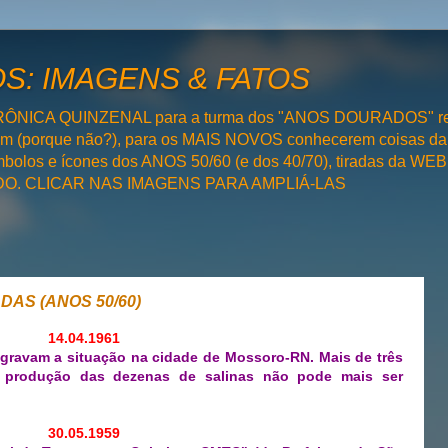
: IMAGENS & FATOS
RÔNICA QUINZENAL para a turma dos "ANOS DOURADOS" rel
bém (porque não?), para os MAIS NOVOS conhecerem coisas da
olos e ícones dos ANOS 50/60 (e dos 40/70), tiradas da WEB 
SADO. CLICAR NAS IMAGENS PARA AMPLIÁ-LAS
AS (ANOS 50/60)
14.04.1961
agravam a situação na cidade de Mossoro-RN. Mais de três
 produção das dezenas de salinas não pode mais ser
30.05.1959