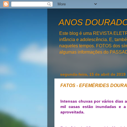
ANOS DOURADOS
Este blog é uma REVISTA ELET
infância e adolescência. E, tam
naqueles tempos. FOTOS dos símb
algumas informações do PAS
segunda-feira, 15 de abril de 2019
FATOS - EFEMÉRIDES DOURAD
Intensas chuvas por vários dias 
mil casas estão inundadas e a
aproveitada.