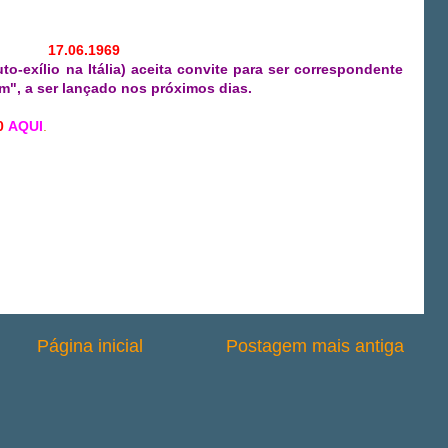
17.06.1969
-exílio na Itália) aceita convite para ser correspondente
", a ser lançado nos próximos dias.
0
AQUI
.
Página inicial
Postagem mais antiga