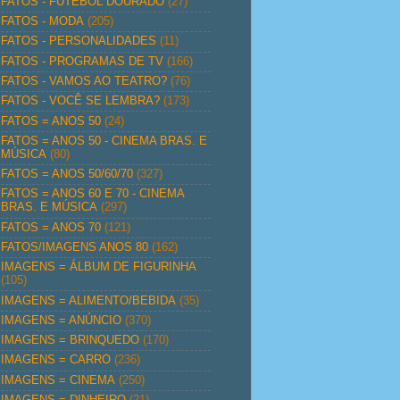
FATOS - FUTEBOL DOURADO
(27)
FATOS - MODA
(205)
FATOS - PERSONALIDADES
(11)
FATOS - PROGRAMAS DE TV
(166)
FATOS - VAMOS AO TEATRO?
(76)
FATOS - VOCÊ SE LEMBRA?
(173)
FATOS = ANOS 50
(24)
FATOS = ANOS 50 - CINEMA BRAS. E
MÚSICA
(80)
FATOS = ANOS 50/60/70
(327)
FATOS = ANOS 60 E 70 - CINEMA
BRAS. E MÚSICA
(297)
FATOS = ANOS 70
(121)
FATOS/IMAGENS ANOS 80
(162)
IMAGENS = ÁLBUM DE FIGURINHA
(105)
IMAGENS = ALIMENTO/BEBIDA
(35)
IMAGENS = ANÚNCIO
(370)
IMAGENS = BRINQUEDO
(170)
IMAGENS = CARRO
(236)
IMAGENS = CINEMA
(250)
IMAGENS = DINHEIRO
(21)