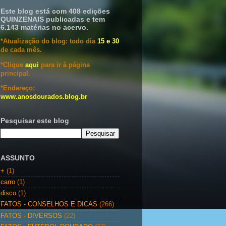
Este blog está com 408 edições
QUINZENAIS publicadas e tem
6.143 matérias no acervo.
*Atualização do blog: todo dia
15 e 30
de cada mês.
*Clique
aqui
para ir à página
principal.
*Endereço:
www.anosdourados.blog.br
Pesquisar este blog
ASSUNTO
+
(1)
carro
(1)
disco
(1)
FATOS - CONSELHOS E DICAS
(266)
FATOS - DIVERSOS
(22)