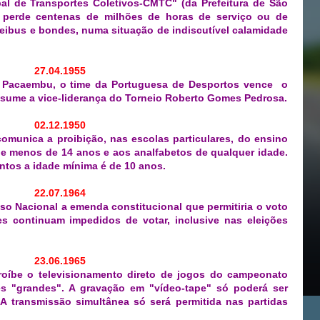
al de Transportes Coletivos-CMTC" (da Prefeitura de São
o perde centenas de milhões de horas de serviço ou de
leibus e bondes, numa situação de indiscutível calamidade
27.04.1955
o Pacaembu, o time da Portuguesa de Desportos vence o
assume a vice-liderança do Torneio Roberto Gomes Pedrosa.
02.12.1950
comunica a proibição, nas escolas particulares, do ensino
 de menos de 14 anos e aos analfabetos de qualquer idade.
ntos a idade mínima é de 10 anos.
22.07.1964
so Nacional a emenda constitucional que permitiria o voto
les continuam impedidos de votar, inclusive nas eleições
23.06.1965
roíbe o televisionamento
direto de jogos do campeonato
es "grandes". A gravação em "vídeo-tape" só poderá ser
A transmissão simultânea só será permitida nas partidas