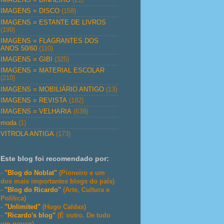
IMAGENS = DISCO
(158)
IMAGENS = ESTANTE DE LIVROS
(199)
IMAGENS = FLAGRANTES DOS
ANOS 50/60
(110)
IMAGENS = GIBI
(325)
IMAGENS = MATERIAL ESCOLAR
(210)
IMAGENS = MOBILIÁRIO ANTIGO
(13)
IMAGENS = REVISTA
(182)
IMAGENS = VELHARIA
(639)
moda
(1)
VITROLA ANTIGA
(173)
Este blog foi recomendado por:
-
"Blog do Noblat"
(Pioneiro e um
dos mais importantes blogs do país)
-
"Blog do Ricardo"
(Arte, Cultura e
Política)
-
"Unlimited"
(Hugo Caldas)
-
"Ricardo's blog"
(É outro. De tudo
um pouco)