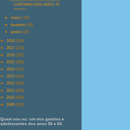
======================
CANTINHO DOS ANOS 70
=====...
►
março
(19)
►
fevereiro
(18)
►
janeiro
(20)
►
2018
(204)
►
2017
(226)
►
2016
(297)
►
2015
(368)
►
2014
(427)
►
2013
(441)
►
2012
(440)
►
2011
(459)
►
2010
(459)
►
2009
(236)
Quem sou eu: um dos garotos e
adolescentes dos anos 50 e 60.