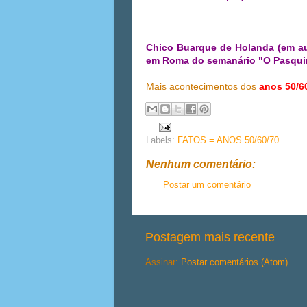
Chico Buarque de Holanda (em auto
em Roma do semanário "O Pasquim
Mais acontecimentos dos
anos 50/6
Labels:
FATOS = ANOS 50/60/70
Nenhum comentário:
Postar um comentário
Postagem mais recente
Assinar:
Postar comentários (Atom)