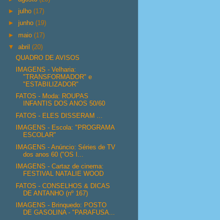
►
julho
(17)
►
junho
(19)
►
maio
(17)
▼
abril
(20)
QUADRO DE AVISOS
IMAGENS - Velharia:
"TRANSFORMADOR" e
"ESTABILIZADOR"
FATOS - Moda: ROUPAS
INFANTIS DOS ANOS 50/60
FATOS - ELES DISSERAM ...
IMAGENS - Escola: "PROGRAMA
ESCOLAR"
IMAGENS - Anúncio: Séries de TV
dos anos 60 ("OS I...
IMAGENS - Cartaz de cinema:
FESTIVAL NATALIE WOOD
FATOS - CONSELHOS & DICAS
DE ANTANHO (nº 167)
IMAGENS - Brinquedo: POSTO
DE GASOLINA - "PARAFUSA...