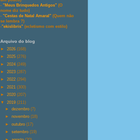
-
"Meus Brinquedos Antigos"
(O
nome diz tudo)
-
"Cestas de Natal Amaral"
(Quem não
se lembra ?)
-
"ekislibris"
(ecletismo com estilo)
Arquivo do blog
►
2026
(168)
►
2025
(276)
►
2024
(249)
►
2023
(287)
►
2022
(294)
►
2021
(300)
►
2020
(207)
▼
2019
(211)
►
dezembro
(7)
►
novembro
(18)
►
outubro
(17)
►
setembro
(19)
►
agosto
(20)