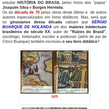
estudar
HISTÓRIA DO BRASIL
pelos livros dos "papas"
Joaquim Silva
e
Borges Hermida
.
Os da
década de 70
pelas obras deste último e de outros
autores especializados em livros didáticos. Mas, será que
os
ginasianos dessa década
sabiam que
SÉRGIO
BUARQUE DE HOLANDA
um dos
maiores intelectuais
brasileiros do século XX
, autor de
"Raízes do Brasil"
,
sociólogo, historiador, escritor e professor (além de pai de
Chico Buarque) também escreveu
o seu livro didático
?
1975