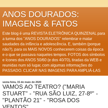
ANOS DOURADOS:
IMAGENS & FATOS
Este blog é uma REVISTA ELETRÔNICA QUINZENAL para
a turma dos "ANOS DOURADOS" relembrar e matar
saudades da infância e adolescência. E, também (porque
não?), para os MAIS NOVOS conhecerem coisas da época
e o que se passava naqueles tempos. FOTOS dos símbolos
e ícones dos ANOS 50/60 (e dos 40/70), tiradas da WEB e
reunidas num só lugar, com algumas informações do
PASSADO. CLICAR NAS IMAGENS PARA AMPLIÁ-LAS
sexta-feira, 15 de maio de 2020
VAMOS AO TEATRO? ("MARIA
STUART" - "RUA SÃO LUIZ, 27-8º" -
"PLANTÃO 21" - "ROSA DOS
VENTOS"