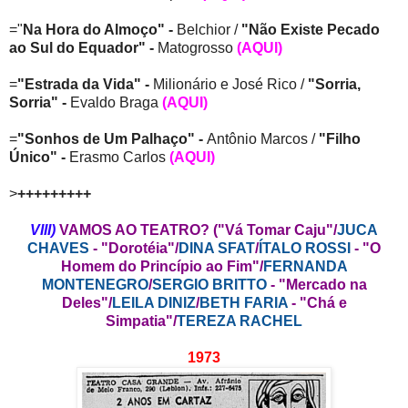
="
Na Hora do Almoço" -
Belchior /
"Não Existe Pecado
ao Sul do Equador" -
Matogrosso
(AQUI)
=
"Estrada da Vida" -
Milionário e José Rico /
"Sorria,
Sorria" -
Evaldo Braga
(AQUI)
=
"Sonhos de Um Palhaço" -
Antônio Marcos /
"Filho
Único" -
Erasmo Carlos
(AQUI)
>
+++++++++
VIII)
VAMOS AO TEATRO? ("Vá Tomar Caju"/
JUCA
CHAVES
- "Dorotéia"/
DINA SFAT
/
ÍTALO ROSSI
- "O
Homem do Princípio ao Fim"/
FERNANDA
MONTENEGRO
/
SERGIO BRITTO
- "Mercado na
Deles"/
LEILA DINIZ
/
BETH FARIA
- "Chá e
Simpatia"/
TEREZA RACHEL
1973