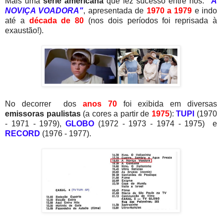
Mais uma
série americana
que fez sucesso entre nós:
"A
NOVIÇA VOADORA"
, apresentada de
1970 a 1979
e indo
até a
década de 80
(nos dois períodos foi reprisada à
exaustão!).
No decorrer dos
anos 70
foi exibida em diversas
emissoras paulistas
(a cores a partir de
1975
):
TUPI
(1970
- 1971 - 1979),
GLOBO
(1972 - 1973 - 1974 - 1975) e
RECORD
(1976 - 1977).