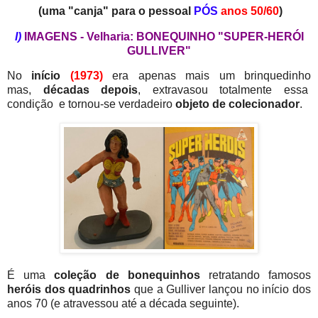
(uma "canja" para o pessoal
PÓS
anos 50/60
)
I)
IMAGENS - Velharia: BONEQUINHO "SUPER-HERÓI
GULLIVER"
No
início
(1973)
era apenas mais um brinquedinho
mas,
décadas depois
, extravasou totalmente essa
condição e tornou-se verdadeiro
objeto de colecionador
.
É uma
coleção de bonequinhos
retratando famosos
heróis dos quadrinhos
que a Gulliver lançou no início dos
anos 70 (e atravessou até a década seguinte).