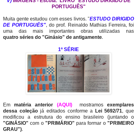
V)
IMAGENS - Escola: LIVRO "ESTUDO DIRIGIDO DE
PORTUGUÊS"
Muita gente estudou com esses livros. "
ESTUDO DIRIGIDO
DE PORTUGUÊS"
, do prof. Reinaldo Mathias Ferreira, foi
uma das mais importantes obras utilizadas nas
quatro séries do "Ginásio" de antigamente
.
1ª SÉRIE
Em
matéria anterior
(AQUI)
mostramos
exemplares
dessa coleção
já editados conforme a
Lei 5692/71
, que
modificou a estrutura do ensino brasileiro (juntando o
"GINÁSIO"
com o
"PRIMÁRIO"
para formar o
"PRIMEIRO
GRAU")
.