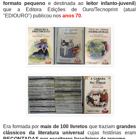
formato pequeno
e destinada ao
leitor infanto-juvenil
)
que a Editora Edições de Ouro/Tecnoprint (atual
"EDIOURO") publicou nos
anos 70
.
Era formada por
mais de 100 livretos
que traziam
grandes
clássicos da literatura universal
cujas histórias eram
RECONTADAS por escritores brasileiros de renome
.