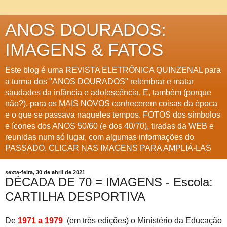
ANOS DOURADOS:
IMAGENS & FATOS
Este blog é uma REVISTA ELETRÔNICA QUINZENAL para
a turma dos "ANOS DOURADOS" relembrar e matar
saudades da infância e adolescência. E, também (porque
não?), para os MAIS NOVOS conhecerem coisas da época
e o que se passava naqueles tempos. FOTOS dos símbolos
e ícones dos ANOS 50/60 (e dos 40/70), tiradas da WEB e
reunidas num só lugar, com algumas informações do
PASSADO. CLICAR NAS IMAGENS PARA AMPLIÁ-LAS
sexta-feira, 30 de abril de 2021
DÉCADA DE 70 = IMAGENS - Escola:
CARTILHA DESPORTIVA
De
1971 a 1979
(em três edições) o Ministério da Educação