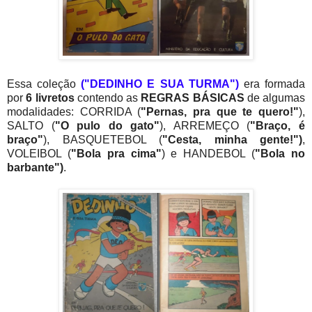
Essa coleção
("DEDINHO E SUA TURMA")
era formada
por
6 livretos
contendo as
REGRAS BÁSICAS
de algumas
modalidades: CORRIDA (
"Pernas, pra que te quero!"
),
SALTO (
"O pulo do gato"
), ARREMEÇO (
"Braço, é
braço"
), BASQUETEBOL (
"Cesta, minha gente!")
,
VOLEIBOL (
"Bola pra cima"
) e HANDEBOL (
"Bola no
barbante")
.