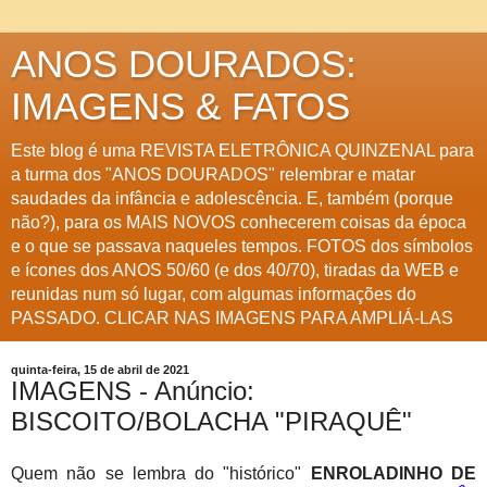
ANOS DOURADOS:
IMAGENS & FATOS
Este blog é uma REVISTA ELETRÔNICA QUINZENAL para
a turma dos "ANOS DOURADOS" relembrar e matar
saudades da infância e adolescência. E, também (porque
não?), para os MAIS NOVOS conhecerem coisas da época
e o que se passava naqueles tempos. FOTOS dos símbolos
e ícones dos ANOS 50/60 (e dos 40/70), tiradas da WEB e
reunidas num só lugar, com algumas informações do
PASSADO. CLICAR NAS IMAGENS PARA AMPLIÁ-LAS
quinta-feira, 15 de abril de 2021
IMAGENS - Anúncio:
BISCOITO/BOLACHA "PIRAQUÊ"
Quem não se lembra do "histórico"
ENROLADINHO DE