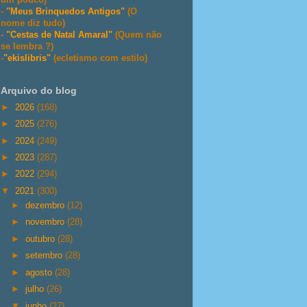
-
"Meus Brinquedos Antigos"
(O
nome diz tudo)
-
"Cestas de Natal Amaral"
(Quem não
se lembra ?)
-
"ekislibris"
(ecletismo com estilo)
Arquivo do blog
►
2026
(168)
►
2025
(276)
►
2024
(249)
►
2023
(287)
►
2022
(294)
▼
2021
(300)
►
dezembro
(12)
►
novembro
(28)
►
outubro
(28)
►
setembro
(28)
►
agosto
(28)
►
julho
(26)
▼
junho
(27)