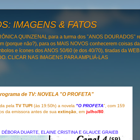
: IMAGENS & FATOS
RÔNICA QUINZENAL para a turma dos "ANOS DOURADOS" rel
bém (porque não?), para os MAIS NOVOS conhecerem coisas da
olos e ícones dos ANOS 50/60 (e dos 40/70), tiradas da WEB 
SADO. CLICAR NAS IMAGENS PARA AMPLIÁ-LAS
Programa de TV: NOVELA "O PROFETA"
ida pela
TV TUPI
(às 19:50h) a novela
"O PROFETA
", com 159
sos da emissora antes de sua
extinção
, em
julho/80
.
DÉBORA DUARTE, ELAINE CRISTINA E GLAUCE GRAIEB