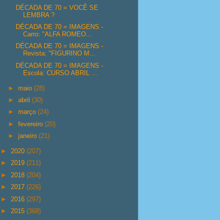
DÉCADA DE 70 = VOCÊ SE
LEMBRA ?
DÉCADA DE 70 = IMAGENS -
Carro: "ALFA ROMEO...
DÉCADA DE 70 = IMAGENS -
Revista: "FIGURINO M...
DÉCADA DE 70 = IMAGENS -
Escola: CURSO ABRIL ...
►
maio
(28)
►
abril
(30)
►
março
(24)
►
fevereiro
(20)
►
janeiro
(21)
►
2020
(207)
►
2019
(211)
►
2018
(204)
►
2017
(226)
►
2016
(297)
►
2015
(368)