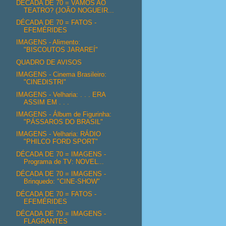
DÉCADA DE 70 = VAMOS AO
TEATRO? (JOÃO NOGUEIR...
DÉCADA DE 70 = FATOS -
EFEMÉRIDES
IMAGENS - Alimento:
"BISCOUTOS JARAREÍ"
QUADRO DE AVISOS
IMAGENS - Cinema Brasileiro:
"CINEDISTRI"
IMAGENS - Velharia: . . . ERA
ASSIM EM . . .
IMAGENS - Álbum de Figurinha:
"PÁSSAROS DO BRASIL"
IMAGENS - Velharia: RÁDIO
"PHILCO FORD SPORT"
DÉCADA DE 70 = IMAGENS -
Programa de TV: NOVEL...
DÉCADA DE 70 = IMAGENS -
Brinquedo: "CINE-SHOW"
DÉCADA DE 70 = FATOS -
EFEMÉRIDES
DÉCADA DE 70 = IMAGENS -
FLAGRANTES