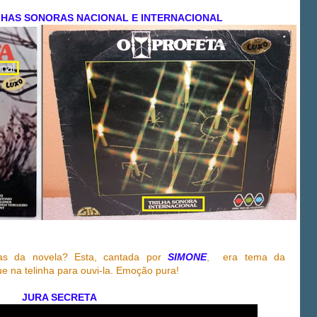
LHAS SONORAS NACIONAL E INTERNACIONAL
as da novela? Esta, cantada por
SIMONE
,
era tema da
 na telinha para ouvi-la. Emoção pura!
JURA SECRETA