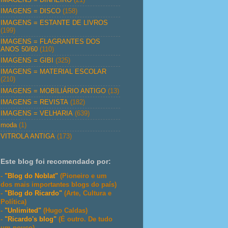
IMAGENS = DISCO
(158)
IMAGENS = ESTANTE DE LIVROS
(199)
IMAGENS = FLAGRANTES DOS
ANOS 50/60
(110)
IMAGENS = GIBI
(325)
IMAGENS = MATERIAL ESCOLAR
(210)
IMAGENS = MOBILIÁRIO ANTIGO
(13)
IMAGENS = REVISTA
(182)
IMAGENS = VELHARIA
(639)
moda
(1)
VITROLA ANTIGA
(173)
Este blog foi recomendado por:
-
"Blog do Noblat"
(Pioneiro e um
dos mais importantes blogs do país)
-
"Blog do Ricardo"
(Arte, Cultura e
Política)
-
"Unlimited"
(Hugo Caldas)
-
"Ricardo's blog"
(É outro. De tudo
um pouco)