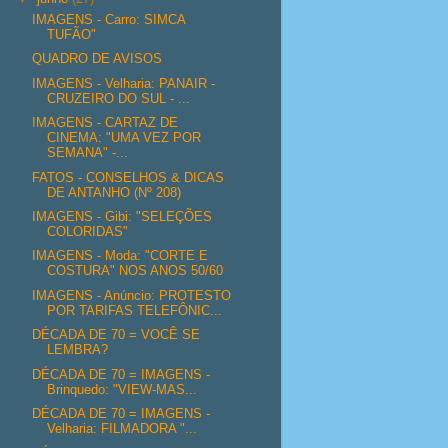
IMAGENS - Carro: SIMCA
TUFÃO"
QUADRO DE AVISOS
IMAGENS - Velharia: PANAIR -
CRUZEIRO DO SUL - ...
IMAGENS - CARTAZ DE
CINEMA: "UMA VEZ POR
SEMANA" -...
FATOS - CONSELHOS & DICAS
DE ANTANHO (Nº 208)
IMAGENS - Gibi: "SELEÇÕES
COLORIDAS"
IMAGENS - Moda: "CORTE E
COSTURA" NOS ANOS 50/60
IMAGENS - Anúncio: PROTESTO
POR TARIFAS TELEFÔNIC...
DÉCADA DE 70 = VOCÊ SE
LEMBRA?
DÉCADA DE 70 = IMAGENS -
Brinquedo: "VIEW-MAS...
DÉCADA DE 70 = IMAGENS -
Velharia: FILMADORA "...