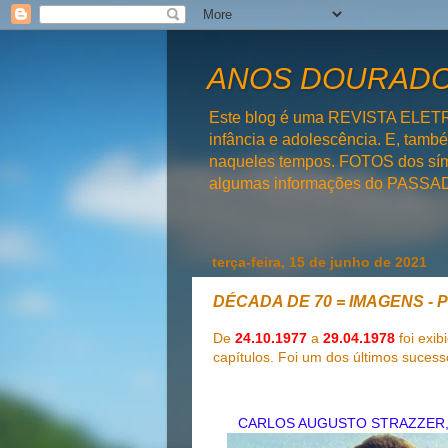
ANOS DOURADOS
Este blog é uma REVISTA ELET
infância e adolescência. E, tam
naqueles tempos. FOTOS dos símb
algumas informações do PAS
terça-feira, 15 de junho de 2021
DÉCADA DE 70 = IMAGENS - 
De
24.10.1977
a
29.04.1978
foi exib
capítulos. Foi um dos últimos suces
CARLOS AUGUSTO STRAZZER, 