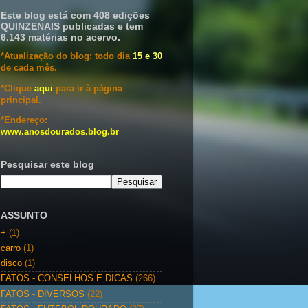
Este blog está com 408 edições
QUINZENAIS publicadas e tem
6.143 matérias no acervo.
*Atualização do blog: todo dia
15 e 30
de cada mês.
*Clique
aqui
para ir à página
principal.
*Endereço:
www.anosdourados.blog.br
Pesquisar este blog
ASSUNTO
+
(1)
carro
(1)
disco
(1)
FATOS - CONSELHOS E DICAS
(266)
FATOS - DIVERSOS
(22)