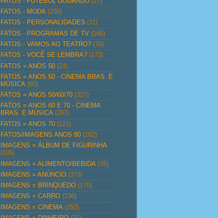
FATOS - FUTEBOL DOURADO
(27)
FATOS - MODA
(205)
FATOS - PERSONALIDADES
(11)
FATOS - PROGRAMAS DE TV
(166)
FATOS - VAMOS AO TEATRO?
(76)
FATOS - VOCÊ SE LEMBRA?
(173)
FATOS = ANOS 50
(24)
FATOS = ANOS 50 - CINEMA BRAS. E
MÚSICA
(80)
FATOS = ANOS 50/60/70
(327)
FATOS = ANOS 60 E 70 - CINEMA
BRAS. E MÚSICA
(297)
FATOS = ANOS 70
(121)
FATOS/IMAGENS ANOS 80
(162)
IMAGENS = ÁLBUM DE FIGURINHA
(105)
IMAGENS = ALIMENTO/BEBIDA
(35)
IMAGENS = ANÚNCIO
(370)
IMAGENS = BRINQUEDO
(170)
IMAGENS = CARRO
(236)
IMAGENS = CINEMA
(250)
IMAGENS = DINHEIRO
(21)