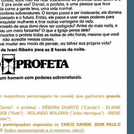
 respectivos personagens na novela) que ganharam
grande
iel", o profeta) - DÉBORA DUARTE ("Carola") - ELAINE
IEB ("Ruth") - ROLANDO BOLDRIN ("João Henrique") - IRENE
ster").
om
participações especiais
de
CHICO XAVIER
,
DOM PAULO
GO
(
todos representando a si mesmos, claro!
).