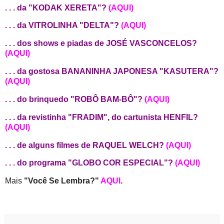
. . . da "KODAK XERETA"?
(AQUI)
. . . da VITROLINHA "DELTA"?
(AQUI)
. . . dos shows e piadas de JOSÉ VASCONCELOS?
(AQUI)
. . . da gostosa BANANINHA JAPONESA "KASUTERA"?
(AQUI)
. . . do brinquedo "ROBÔ BAM-BÔ"?
(AQUI)
. . . da revistinha "FRADIM", do cartunista HENFIL?
(AQUI)
. . . de alguns filmes de RAQUEL WELCH?
(AQUI)
. . . do programa "GLOBO COR ESPECIAL"?
(AQUI)
Mais
"Você Se Lembra?"
AQUI
.