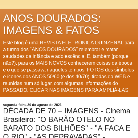
ANOS DOURADOS:
IMAGENS & FATOS
Este blog é uma REVISTA ELETRÔNICA QUINZENAL para
a turma dos "ANOS DOURADOS" relembrar e matar
saudades da infância e adolescência. E, também (porque
não?), para os MAIS NOVOS conhecerem coisas da época
e o que se passava naqueles tempos. FOTOS dos símbolos
e ícones dos ANOS 50/60 (e dos 40/70), tiradas da WEB e
reunidas num só lugar, com algumas informações do
PASSADO. CLICAR NAS IMAGENS PARA AMPLIÁ-LAS
segunda-feira, 30 de agosto de 2021
DÉCADA DE 70 = IMAGENS - Cinema
Brasileiro: "O BARÃO OTELO NO
BARATO DOS BILHÕES" - "A FACA E
O RIO" - "AS DEPRAVADAS" -