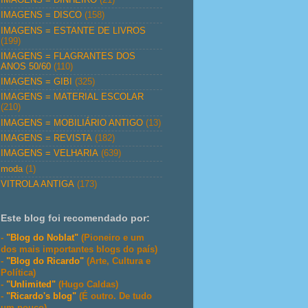
IMAGENS = DISCO
(158)
IMAGENS = ESTANTE DE LIVROS
(199)
IMAGENS = FLAGRANTES DOS
ANOS 50/60
(110)
IMAGENS = GIBI
(325)
IMAGENS = MATERIAL ESCOLAR
(210)
IMAGENS = MOBILIÁRIO ANTIGO
(13)
IMAGENS = REVISTA
(182)
IMAGENS = VELHARIA
(639)
moda
(1)
VITROLA ANTIGA
(173)
Este blog foi recomendado por:
-
"Blog do Noblat"
(Pioneiro e um
dos mais importantes blogs do país)
-
"Blog do Ricardo"
(Arte, Cultura e
Política)
-
"Unlimited"
(Hugo Caldas)
-
"Ricardo's blog"
(É outro. De tudo
um pouco)