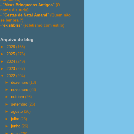
-
"Meus Brinquedos Antigos"
(O
nome diz tudo)
-
"Cestas de Natal Amaral"
(Quem não
se lembra ?)
-
"ekislibris"
(ecletismo com estilo)
Arquivo do blog
►
2026
(168)
►
2025
(276)
►
2024
(249)
►
2023
(287)
▼
2022
(294)
►
dezembro
(13)
►
novembro
(23)
►
outubro
(26)
►
setembro
(26)
►
agosto
(26)
►
julho
(26)
►
junho
(26)
►
maio
(26)