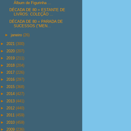
Álbum de Figurinha ...
DÉCADA DE 80 = ESTANTE DE
LIVROS: COLEÇÃO ...
DÉCADA DE 80 = PARADA DE
SUCESSOS ("MEN...
►
janeiro
(26)
►
2021
(300)
►
2020
(207)
►
2019
(211)
►
2018
(204)
►
2017
(226)
►
2016
(297)
►
2015
(368)
►
2014
(427)
►
2013
(441)
►
2012
(440)
►
2011
(459)
►
2010
(459)
►
2009
(236)