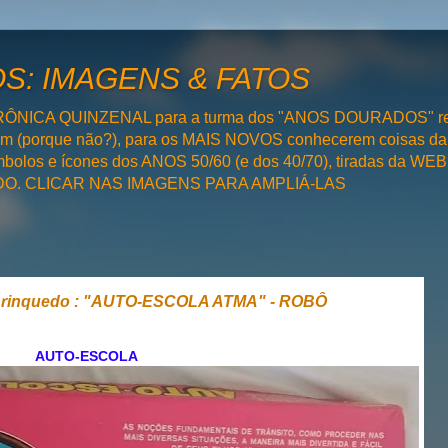
: IMAGENS & FATOS
RÔNICA QUINZENAL para a turma dos "ANOS DOURADOS" rel
bém (porque não?), para os MAIS NOVOS conhecerem coisas da
olos e ícones dos ANOS 50/60 (e dos 40/70), tiradas da WEB 
SADO. CLICAR NAS IMAGENS PARA AMPLIÁ-LAS
Brinquedo : "AUTO-ESCOLA ATMA" - ROBÔ
AUTO-ESCOLA