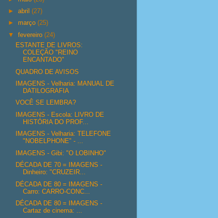
►
abril
(27)
►
março
(25)
▼
fevereiro
(24)
ESTANTE DE LIVROS:
COLEÇÃO "REINO
ENCANTADO"
QUADRO DE AVISOS
IMAGENS - Velharia: MANUAL DE
DATILOGRAFIA
VOCÊ SE LEMBRA?
IMAGENS - Escola: LIVRO DE
HISTÓRIA DO PROF...
IMAGENS - Velharia: TELEFONE
"NOBELPHONE" - ...
IMAGENS - Gibi: "O LOBINHO"
DÉCADA DE 70 = IMAGENS -
Dinheiro: "CRUZEIR...
DÉCADA DE 80 = IMAGENS -
Carro: CARRO-CONC...
DÉCADA DE 80 = IMAGENS -
Cartaz de cinema: ...