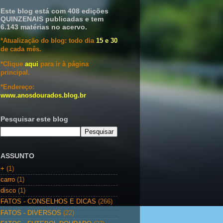
Este blog está com 408 edições
QUINZENAIS publicadas e tem
6.143 matérias no acervo.
*Atualização do blog: todo dia
15 e 30
de cada mês.
*Clique
aqui
para ir à página
principal.
*Endereço:
www.anosdourados.blog.br
Pesquisar este blog
ASSUNTO
+
(1)
carro
(1)
disco
(1)
FATOS - CONSELHOS E DICAS
(266)
FATOS - DIVERSOS
(22)