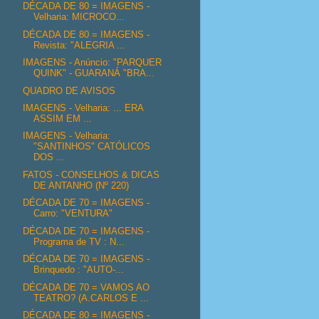
DÉCADA DE 80 = IMAGENS -
Velharia: MICROCO...
DÉCADA DE 80 = IMAGENS -
Revista: "ALEGRIA ...
IMAGENS - Anúncio: "PARQUER
QUINK" - GUARANÁ "BRA...
QUADRO DE AVISOS
IMAGENS - Velharia: ... ERA
ASSIM EM ...
IMAGENS - Velharia:
"SANTINHOS" CATÓLICOS
DOS ...
FATOS - CONSELHOS & DICAS
DE ANTANHO (Nº 220)
DÉCADA DE 70 = IMAGENS -
Carro: "VENTURA"
DÉCADA DE 70 = IMAGENS -
Programa de TV : N...
DÉCADA DE 70 = IMAGENS -
Brinquedo : "AUTO-...
DÉCADA DE 70 = VAMOS AO
TEATRO? (A.CARLOS E ...
DÉCADA DE 80 = IMAGENS -