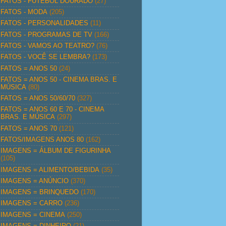
FATOS - FUTEBOL DOURADO
(27)
FATOS - MODA
(205)
FATOS - PERSONALIDADES
(11)
FATOS - PROGRAMAS DE TV
(166)
FATOS - VAMOS AO TEATRO?
(76)
FATOS - VOCÊ SE LEMBRA?
(173)
FATOS = ANOS 50
(24)
FATOS = ANOS 50 - CINEMA BRAS. E
MÚSICA
(80)
FATOS = ANOS 50/60/70
(327)
FATOS = ANOS 60 E 70 - CINEMA
BRAS. E MÚSICA
(297)
FATOS = ANOS 70
(121)
FATOS/IMAGENS ANOS 80
(162)
IMAGENS = ÁLBUM DE FIGURINHA
(105)
IMAGENS = ALIMENTO/BEBIDA
(35)
IMAGENS = ANÚNCIO
(370)
IMAGENS = BRINQUEDO
(170)
IMAGENS = CARRO
(236)
IMAGENS = CINEMA
(250)
IMAGENS = DINHEIRO
(21)