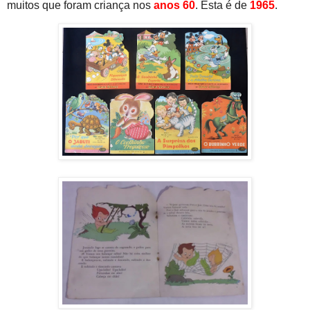
muitos que foram criança nos
anos 60
. Esta é de
1965
.