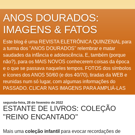
ANOS DOURADOS:
IMAGENS & FATOS
Este blog é uma REVISTA ELETRÔNICA QUINZENAL para
a turma dos "ANOS DOURADOS" relembrar e matar
saudades da infância e adolescência. E, também (porque
não?), para os MAIS NOVOS conhecerem coisas da época
e o que se passava naqueles tempos. FOTOS dos símbolos
e ícones dos ANOS 50/60 (e dos 40/70), tiradas da WEB e
reunidas num só lugar, com algumas informações do
PASSADO. CLICAR NAS IMAGENS PARA AMPLIÁ-LAS
segunda-feira, 28 de fevereiro de 2022
ESTANTE DE LIVROS: COLEÇÃO
"REINO ENCANTADO"
Mais uma
coleção infantil
para evocar recordações de