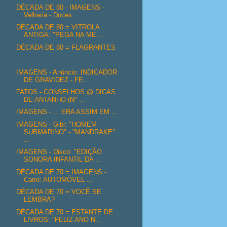
DÉCADA DE 80 - IMAGENS -
Velharia - Doces: ...
DÉCADA DE 80 = VITROLA
ANTIGA: "PEGA NA ME...
DÉCADA DE 80 = FLAGRANTES
IMAGENS - Anúncio: INDICADOR
DE GRAVIDEZ - FE...
FATOS - CONSELHOS @ DICAS
DE ANTANHO (Nº ...
IMAGENS - ... ERA ASSIM EM ...
IMAGENS - Gibi: "HOMEM
SUBMARINO" - "MANDRAKE"
...
IMAGENS - Disco: "EDIÇÃO
SONORA INFANTIL DA ...
DÉCADA DE 70 = IMAGENS -
Carro: AUTOMÓVEL ...
DÉCADA DE 70 = VOCÊ SE
LEMBRA?
DÉCADA DE 70 = ESTANTE DE
LIVROS: "FELIZ ANO N...