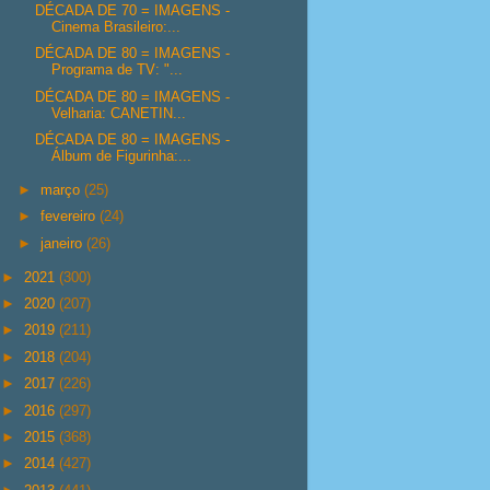
DÉCADA DE 70 = IMAGENS -
Cinema Brasileiro:...
DÉCADA DE 80 = IMAGENS -
Programa de TV: "...
DÉCADA DE 80 = IMAGENS -
Velharia: CANETIN...
DÉCADA DE 80 = IMAGENS -
Álbum de Figurinha:...
►
março
(25)
►
fevereiro
(24)
►
janeiro
(26)
►
2021
(300)
►
2020
(207)
►
2019
(211)
►
2018
(204)
►
2017
(226)
►
2016
(297)
►
2015
(368)
►
2014
(427)