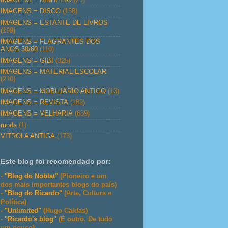
IMAGENS = DISCO
(158)
IMAGENS = ESTANTE DE LIVROS
(199)
IMAGENS = FLAGRANTES DOS
ANOS 50/60
(110)
IMAGENS = GIBI
(325)
IMAGENS = MATERIAL ESCOLAR
(210)
IMAGENS = MOBILIÁRIO ANTIGO
(13)
IMAGENS = REVISTA
(182)
IMAGENS = VELHARIA
(639)
moda
(1)
VITROLA ANTIGA
(173)
Este blog foi recomendado por:
-
"Blog do Noblat"
(Pioneiro e um
dos mais importantes blogs do país)
-
"Blog do Ricardo"
(Arte, Cultura e
Política)
-
"Unlimited"
(Hugo Caldas)
-
"Ricardo's blog"
(É outro. De tudo
um pouco)