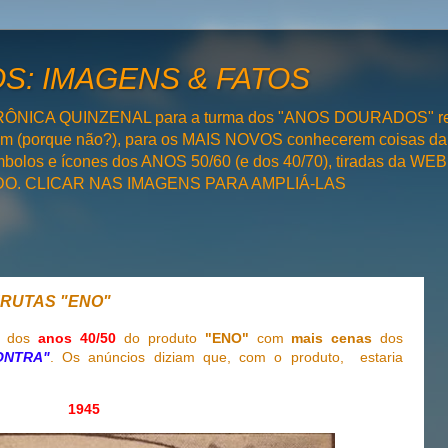
: IMAGENS & FATOS
RÔNICA QUINZENAL para a turma dos "ANOS DOURADOS" rel
bém (porque não?), para os MAIS NOVOS conhecerem coisas da
olos e ícones dos ANOS 50/60 (e dos 40/70), tiradas da WEB 
SADO. CLICAR NAS IMAGENS PARA AMPLIÁ-LAS
 FRUTAS "ENO"
ie
dos
anos 40/50
do produto
"ENO"
com
mais cenas
dos
ONTRA"
. Os anúncios diziam que, com o produto, estaria
1945