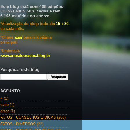
Este blog está com 408 edições
QUINZENAIS publicadas e tem
6.143 matérias no acervo.
*Atualização do blog: todo dia
15 e 30
de cada mês.
*Clique
aqui
para ir à página
principal.
*Endereço:
www.anosdourados.blog.br
Pesquisar este blog
ASSUNTO
+
(1)
carro
(1)
disco
(1)
FATOS - CONSELHOS E DICAS
(266)
FATOS - DIVERSOS
(22)