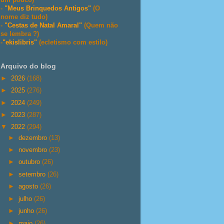
-
"Meus Brinquedos Antigos"
(O
nome diz tudo)
-
"Cestas de Natal Amaral"
(Quem não
se lembra ?)
-
"ekislibris"
(ecletismo com estilo)
Arquivo do blog
►
2026
(168)
►
2025
(276)
►
2024
(249)
►
2023
(287)
▼
2022
(294)
►
dezembro
(13)
►
novembro
(23)
►
outubro
(26)
►
setembro
(26)
►
agosto
(26)
►
julho
(26)
►
junho
(26)
►
maio
(26)