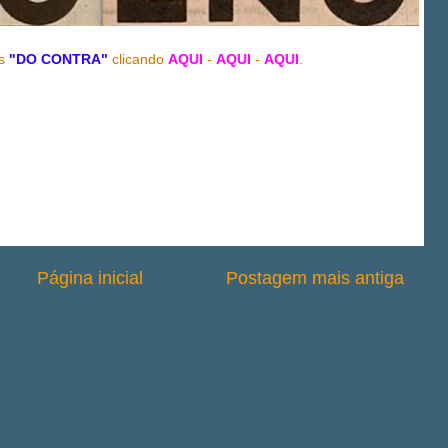
s
"DO CONTRA"
clicando
AQUI
-
AQUI
-
AQUI
.
Página inicial
Postagem mais antiga