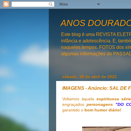
ANOS DOURADOS
Este blog é uma REVISTA ELET
infância e adolescência. E, tam
naqueles tempos. FOTOS dos símb
algumas informações do PAS
sábado, 30 de abril de 2022
IMAGENS - Anúncio: SAL DE
Voltamos àquela
espirituosa sér
engraçados
personagens
"DO C
garantido o
bom humor diário!