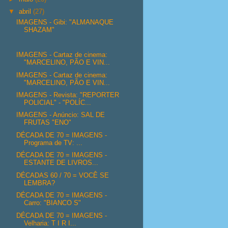
▼
abril
(27)
IMAGENS - Gibi: "ALMANAQUE
SHAZAM"
IMAGENS - Cartaz de cinema:
"MARCELINO, PÃO E VIN...
IMAGENS - Cartaz de cinema:
"MARCELINO, PÃO E VIN...
IMAGENS - Revista: "REPORTER
POLICIAL" - "POLÍC...
IMAGENS - Anúncio: SAL DE
FRUTAS "ENO"
DÉCADA DE 70 = IMAGENS -
Programa de TV: ...
DÉCADA DE 70 = IMAGENS -
ESTANTE DE LIVROS...
DÉCADAS 60 / 70 = VOCÊ SE
LEMBRA?
DÉCADA DE 70 = IMAGENS -
Carro: "BIANCO S"
DÉCADA DE 70 = IMAGENS -
Velharia: T I R I...