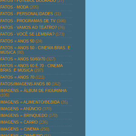
FATOS - FUTEBOL DOURADO
(27)
FATOS - MODA
(205)
FATOS - PERSONALIDADES
(11)
FATOS - PROGRAMAS DE TV
(166)
FATOS - VAMOS AO TEATRO?
(76)
FATOS - VOCÊ SE LEMBRA?
(173)
FATOS = ANOS 50
(24)
FATOS = ANOS 50 - CINEMA BRAS. E
MÚSICA
(80)
FATOS = ANOS 50/60/70
(327)
FATOS = ANOS 60 E 70 - CINEMA
BRAS. E MÚSICA
(297)
FATOS = ANOS 70
(121)
FATOS/IMAGENS ANOS 80
(162)
IMAGENS = ÁLBUM DE FIGURINHA
(105)
IMAGENS = ALIMENTO/BEBIDA
(35)
IMAGENS = ANÚNCIO
(370)
IMAGENS = BRINQUEDO
(170)
IMAGENS = CARRO
(236)
IMAGENS = CINEMA
(250)
IMAGENS = DINHEIRO
(21)