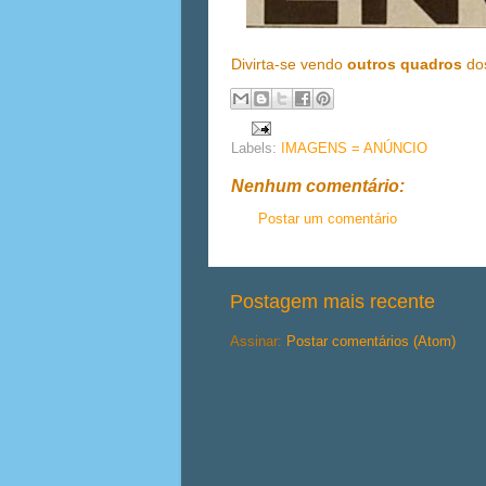
Divirta-se vendo
outros quadros
do
Labels:
IMAGENS = ANÚNCIO
Nenhum comentário:
Postar um comentário
Postagem mais recente
Assinar:
Postar comentários (Atom)