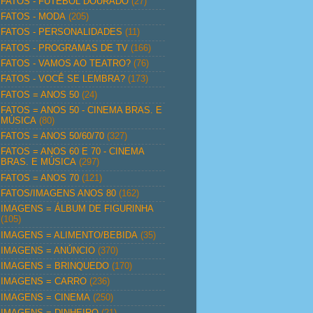
FATOS - FUTEBOL DOURADO
(27)
FATOS - MODA
(205)
FATOS - PERSONALIDADES
(11)
FATOS - PROGRAMAS DE TV
(166)
FATOS - VAMOS AO TEATRO?
(76)
FATOS - VOCÊ SE LEMBRA?
(173)
FATOS = ANOS 50
(24)
FATOS = ANOS 50 - CINEMA BRAS. E
MÚSICA
(80)
FATOS = ANOS 50/60/70
(327)
FATOS = ANOS 60 E 70 - CINEMA
BRAS. E MÚSICA
(297)
FATOS = ANOS 70
(121)
FATOS/IMAGENS ANOS 80
(162)
IMAGENS = ÁLBUM DE FIGURINHA
(105)
IMAGENS = ALIMENTO/BEBIDA
(35)
IMAGENS = ANÚNCIO
(370)
IMAGENS = BRINQUEDO
(170)
IMAGENS = CARRO
(236)
IMAGENS = CINEMA
(250)
IMAGENS = DINHEIRO
(21)