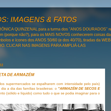
: IMAGENS & FATOS
RÔNICA QUINZENAL para a turma dos "ANOS DOURADOS" rel
bém (porque não?), para os MAIS NOVOS conhecerem coisas da
olos e ícones dos ANOS 50/60 (e dos 40/70), tiradas da WEB 
SADO. CLICAR NAS IMAGENS PARA AMPLIÁ-LAS
22
NETA DE ARMAZÉM
dos supermercados se espalharem com intensidade pelo país)
dia a dia das famílias brasileiras: o
"ARMAZÉM DE SECOS E
nto (sólido e líquido) como tudo o que se podia imaginar para o