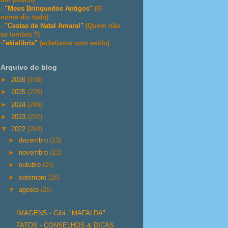
-
"Meus Brinquedos Antigos"
(O
nome diz tudo)
-
"Cestas de Natal Amaral"
(Quem não
se lembra ?)
-
"ekislibris"
(ecletismo com estilo)
Arquivo do blog
►
2026
(168)
►
2025
(276)
►
2024
(249)
►
2023
(287)
▼
2022
(294)
►
dezembro
(13)
►
novembro
(23)
►
outubro
(26)
►
setembro
(26)
▼
agosto
(26)
IMAGENS - Gibi: "MAFALDA"
FATOS - CONSELHOS & DICAS