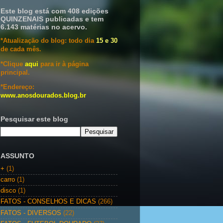
Este blog está com 408 edições
QUINZENAIS publicadas e tem
6.143 matérias no acervo.
*Atualização do blog: todo dia
15 e 30
de cada mês.
*Clique
aqui
para ir à página
principal.
*Endereço:
www.anosdourados.blog.br
Pesquisar este blog
ASSUNTO
+
(1)
carro
(1)
disco
(1)
FATOS - CONSELHOS E DICAS
(266)
FATOS - DIVERSOS
(22)