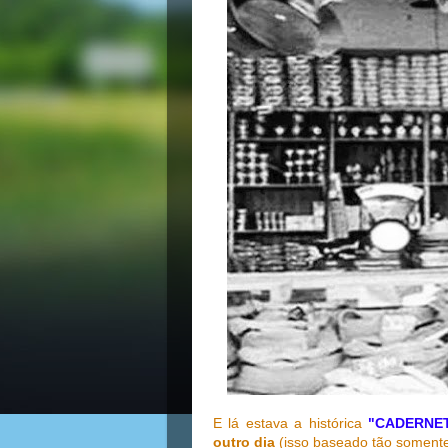
E lá estava a histórica
"CADERNE
outro dia
(isso baseado tão somente