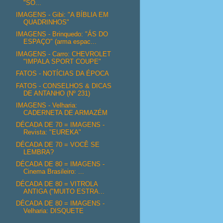
"SO...
IMAGENS - Gibi: "A BÍBLIA EM
QUADRINHOS"
IMAGENS - Brinquedo: "ÁS DO
ESPAÇO" (arma espac...
IMAGENS - Carro: CHEVROLET
"IMPALA SPORT COUPE"
FATOS - NOTÍCIAS DA ÉPOCA
FATOS - CONSELHOS & DICAS
DE ANTANHO (Nº 231)
IMAGENS - Velharia:
CADERNETA DE ARMAZÉM
DÉCADA DE 70 = IMAGENS -
Revista: "EUREKA"
DÉCADA DE 70 = VOCÊ SE
LEMBRA?
DÉCADA DE 80 = IMAGENS -
Cinema Brasileiro: ...
DÉCADA DE 80 = VITROLA
ANTIGA ("MUITO ESTRA...
DÉCADA DE 80 = IMAGENS -
Velharia: DISQUETE