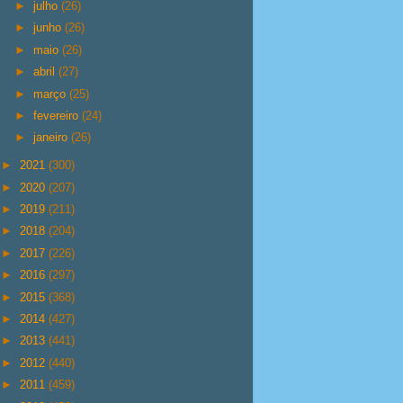
►
julho
(26)
►
junho
(26)
►
maio
(26)
►
abril
(27)
►
março
(25)
►
fevereiro
(24)
►
janeiro
(26)
►
2021
(300)
►
2020
(207)
►
2019
(211)
►
2018
(204)
►
2017
(226)
►
2016
(297)
►
2015
(368)
►
2014
(427)
►
2013
(441)
►
2012
(440)
►
2011
(459)