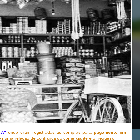
TA"
onde eram registradas as compras para
pagamento em
 numa relação de confiança do comerciante e o freguês).