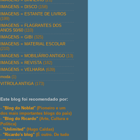
IMAGENS = DISCO
(158)
IMAGENS = ESTANTE DE LIVROS
(199)
IMAGENS = FLAGRANTES DOS
ANOS 50/60
(110)
IMAGENS = GIBI
(325)
IMAGENS = MATERIAL ESCOLAR
(210)
IMAGENS = MOBILIÁRIO ANTIGO
(13)
IMAGENS = REVISTA
(182)
IMAGENS = VELHARIA
(639)
moda
(1)
VITROLA ANTIGA
(173)
Este blog foi recomendado por:
-
"Blog do Noblat"
(Pioneiro e um
dos mais importantes blogs do país)
-
"Blog do Ricardo"
(Arte, Cultura e
Política)
-
"Unlimited"
(Hugo Caldas)
-
"Ricardo's blog"
(É outro. De tudo
um pouco)