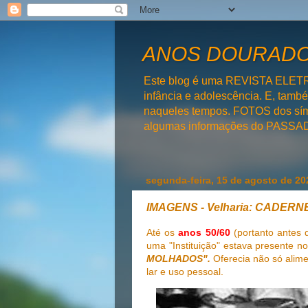
ANOS DOURADOS
Este blog é uma REVISTA ELET
infância e adolescência. E, tam
naqueles tempos. FOTOS dos símb
algumas informações do PAS
segunda-feira, 15 de agosto de 20
IMAGENS - Velharia: CADER
Até os
anos 50/60
(portanto antes 
uma "Instituição" estava presente no 
MOLHADOS".
Oferecia não só alime
lar e uso pessoal.