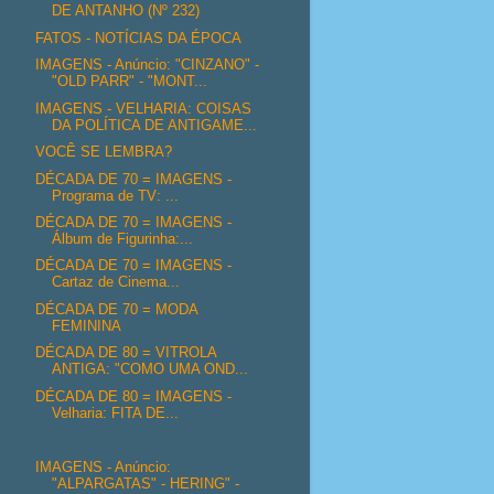
DE ANTANHO (Nº 232)
FATOS - NOTÍCIAS DA ÉPOCA
IMAGENS - Anúncio: "CINZANO" -
"OLD PARR" - "MONT...
IMAGENS - VELHARIA: COISAS
DA POLÍTICA DE ANTIGAME...
VOCÊ SE LEMBRA?
DÉCADA DE 70 = IMAGENS -
Programa de TV: ...
DÉCADA DE 70 = IMAGENS -
Álbum de Figurinha:...
DÉCADA DE 70 = IMAGENS -
Cartaz de Cinema...
DÉCADA DE 70 = MODA
FEMININA
DÉCADA DE 80 = VITROLA
ANTIGA: "COMO UMA OND...
DÉCADA DE 80 = IMAGENS -
Velharia: FITA DE...
IMAGENS - Anúncio:
"ALPARGATAS" - HERING" -