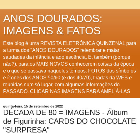
ANOS DOURADOS:
IMAGENS & FATOS
Este blog é uma REVISTA ELETRÔNICA QUINZENAL para
a turma dos "ANOS DOURADOS" relembrar e matar
saudades da infância e adolescência. E, também (porque
não?), para os MAIS NOVOS conhecerem coisas da época
e o que se passava naqueles tempos. FOTOS dos símbolos
e ícones dos ANOS 50/60 (e dos 40/70), tiradas da WEB e
reunidas num só lugar, com algumas informações do
PASSADO. CLICAR NAS IMAGENS PARA AMPLIÁ-LAS
quinta-feira, 15 de setembro de 2022
DÉCADA DE 80 = IMAGENS - Álbum
de Figurinha: CARDS DO CHOCOLATE
"SURPRESA"