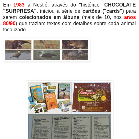
Em
1983
a Nestlé, através do "histórico"
CHOCOLATE
"SURPRESA"
, iniciou a série de
cartões ("cards")
para
serem
colecionados em álbuns
(mais de 10, nos
anos
80/90
) que traziam textos com detalhes sobre cada animal
focalizado.