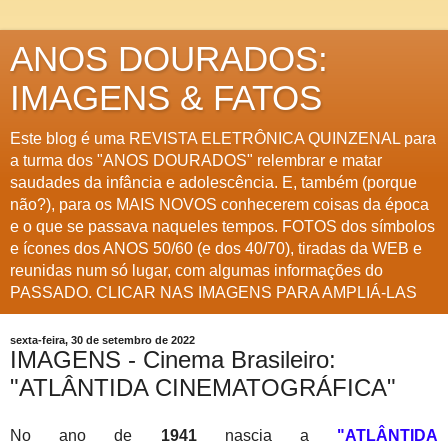
ANOS DOURADOS:
IMAGENS & FATOS
Este blog é uma REVISTA ELETRÔNICA QUINZENAL para
a turma dos "ANOS DOURADOS" relembrar e matar
saudades da infância e adolescência. E, também (porque
não?), para os MAIS NOVOS conhecerem coisas da época
e o que se passava naqueles tempos. FOTOS dos símbolos
e ícones dos ANOS 50/60 (e dos 40/70), tiradas da WEB e
reunidas num só lugar, com algumas informações do
PASSADO. CLICAR NAS IMAGENS PARA AMPLIÁ-LAS
sexta-feira, 30 de setembro de 2022
IMAGENS - Cinema Brasileiro:
"ATLÂNTIDA CINEMATOGRÁFICA"
No ano de
1941
nascia a
"ATLÂNTIDA