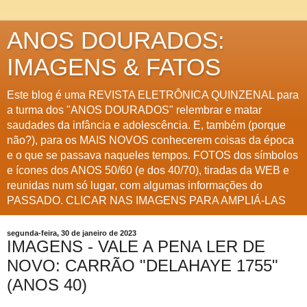
ANOS DOURADOS:
IMAGENS & FATOS
Este blog é uma REVISTA ELETRÔNICA QUINZENAL para
a turma dos "ANOS DOURADOS" relembrar e matar
saudades da infância e adolescência. E, também (porque
não?), para os MAIS NOVOS conhecerem coisas da época
e o que se passava naqueles tempos. FOTOS dos símbolos
e ícones dos ANOS 50/60 (e dos 40/70), tiradas da WEB e
reunidas num só lugar, com algumas informações do
PASSADO. CLICAR NAS IMAGENS PARA AMPLIÁ-LAS
segunda-feira, 30 de janeiro de 2023
IMAGENS - VALE A PENA LER DE
NOVO: CARRÃO "DELAHAYE 1755"
(ANOS 40)