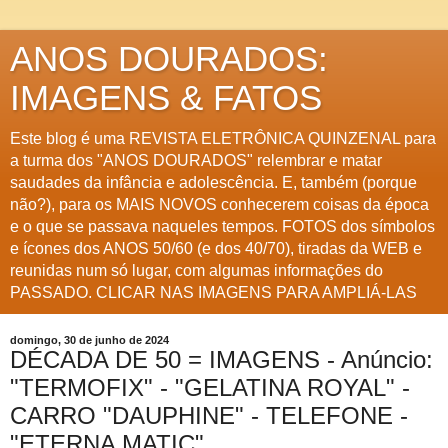
ANOS DOURADOS:
IMAGENS & FATOS
Este blog é uma REVISTA ELETRÔNICA QUINZENAL para
a turma dos "ANOS DOURADOS" relembrar e matar
saudades da infância e adolescência. E, também (porque
não?), para os MAIS NOVOS conhecerem coisas da época
e o que se passava naqueles tempos. FOTOS dos símbolos
e ícones dos ANOS 50/60 (e dos 40/70), tiradas da WEB e
reunidas num só lugar, com algumas informações do
PASSADO. CLICAR NAS IMAGENS PARA AMPLIÁ-LAS
domingo, 30 de junho de 2024
DÉCADA DE 50 = IMAGENS - Anúncio:
"TERMOFIX" - "GELATINA ROYAL" -
CARRO "DAUPHINE" - TELEFONE -
"ETERNA MATIC"