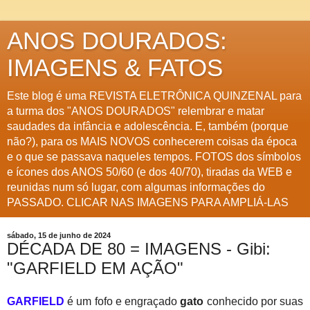
ANOS DOURADOS:
IMAGENS & FATOS
Este blog é uma REVISTA ELETRÔNICA QUINZENAL para
a turma dos "ANOS DOURADOS" relembrar e matar
saudades da infância e adolescência. E, também (porque
não?), para os MAIS NOVOS conhecerem coisas da época
e o que se passava naqueles tempos. FOTOS dos símbolos
e ícones dos ANOS 50/60 (e dos 40/70), tiradas da WEB e
reunidas num só lugar, com algumas informações do
PASSADO. CLICAR NAS IMAGENS PARA AMPLIÁ-LAS
sábado, 15 de junho de 2024
DÉCADA DE 80 = IMAGENS - Gibi:
"GARFIELD EM AÇÃO"
GARFIELD
é um fofo e engraçado
gato
conhecido por suas