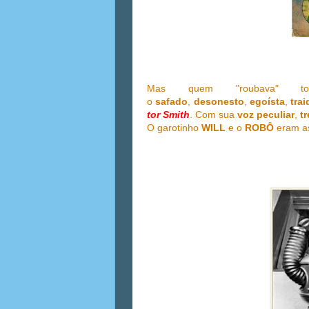
Mas quem "roubava" t
o
safado
,
desonesto
,
egoísta
,
trai
tor Smith
. Com sua
voz peculiar
,
t
O garotinho
WILL
e o
ROBÔ
eram as