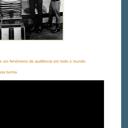
érie um fenômeno de audiência em todo o mundo.
ssa turma.