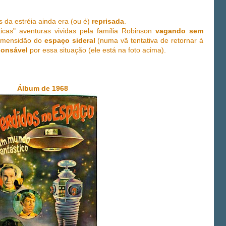
 da estréia ainda era (ou é)
reprisada
.
cas" aventuras vividas pela família Robinson
vagando sem
 imensidão do
espaço sideral
(numa vã tentativa de retornar à
ponsável
por essa situação (ele está na foto acima).
Álbum de 1968