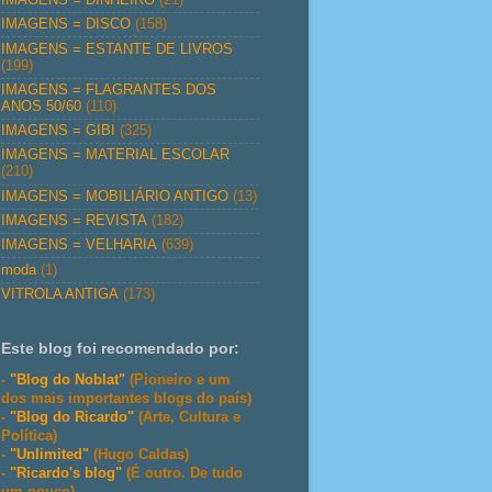
IMAGENS = DISCO
(158)
IMAGENS = ESTANTE DE LIVROS
(199)
IMAGENS = FLAGRANTES DOS
ANOS 50/60
(110)
IMAGENS = GIBI
(325)
IMAGENS = MATERIAL ESCOLAR
(210)
IMAGENS = MOBILIÁRIO ANTIGO
(13)
IMAGENS = REVISTA
(182)
IMAGENS = VELHARIA
(639)
moda
(1)
VITROLA ANTIGA
(173)
Este blog foi recomendado por:
-
"Blog do Noblat"
(Pioneiro e um
dos mais importantes blogs do país)
-
"Blog do Ricardo"
(Arte, Cultura e
Política)
-
"Unlimited"
(Hugo Caldas)
-
"Ricardo's blog"
(É outro. De tudo
um pouco)