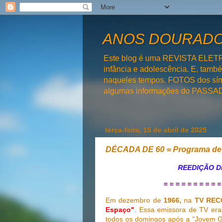
ANOS DOURADOS
Este blog é uma REVISTA ELET
infância e adolescência. E, tam
naqueles tempos. FOTOS dos símb
algumas informações do PAS
terça-feira, 15 de abril de 2025
DÉCADA DE 60 = Programa de
REEDIÇÃO D
= = = = = = = = = =
Em dezembro de
1966,
na
TV REC
Espaço"
. Essa emissora de TV er
todos os domingos após a "Jovem G