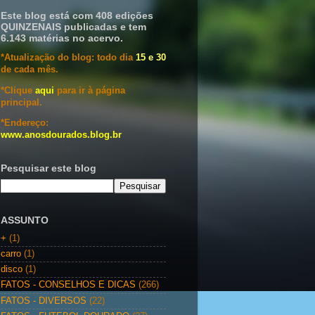
Este blog está com 408 edições
QUINZENAIS publicadas e tem
6.143 matérias no acervo.
*Atualização do blog: todo dia
15 e 30
de cada mês.
*Clique
aqui
para ir à página
principal.
*Endereço:
www.anosdourados.blog.br
Pesquisar este blog
ASSUNTO
+
(1)
carro
(1)
disco
(1)
FATOS - CONSELHOS E DICAS
(266)
FATOS - DIVERSOS
(22)