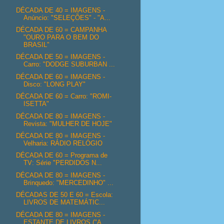
DÉCADA DE 40 = IMAGENS -
Anúncio: "SELEÇÕES" - "A...
DÉCADA DE 60 = CAMPANHA
"OURO PARA O BEM DO
BRASIL"
DÉCADA DE 50 = IMAGENS -
Carro: "DODGE SUBURBAN ...
DÉCADA DE 60 = IMAGENS -
Disco: "LONG PLAY"
DÉCADA DE 60 = Carro: "ROMI-
ISETTA"
DÉCADA DE 80 = IMAGENS -
Revista: "MULHER DE HOJE"
DÉCADA DE 80 = IMAGENS -
Velharia: RÁDIO RELÓGIO
DÉCADA DE 60 = Programa de
TV: Série "PERDIDOS N...
DÉCADA DE 80 = IMAGENS -
Brinquedo: "MERCEDINHO" ...
DÉCADAS DE 50 E 60 = Escola:
LIVROS DE MATEMÁTIC...
DÉCADA DE 80 = IMAGENS -
ESTANTE DE LIVROS ("A