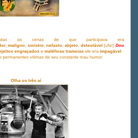
odas as cenas de que participava era
dor
,
maligno
,
sinistro
,
nefasto
,
abjeto
,
detestável
(ufa!)
Dou
rejeitos engraçados
e
maléficas tramoias
ele era
impagável
.
 permanentes vítimas de seu constante mau humor.
Olha os três aí