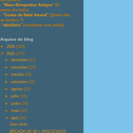
-
"Meus Brinquedos Antigos"
(O
nome diz tudo)
-
"Cestas de Natal Amaral"
(Quem não
se lembra ?)
-
"ekislibris"
(ecletismo com estilo)
Arquivo do blog
►
2026
(168)
▼
2025
(276)
►
dezembro
(12)
►
novembro
(24)
►
outubro
(24)
►
setembro
(24)
►
agosto
(24)
►
julho
(24)
►
junho
(24)
►
maio
(24)
▼
abril
(24)
Sem título
DÉCADA DE 60 = FASCÍCULOS