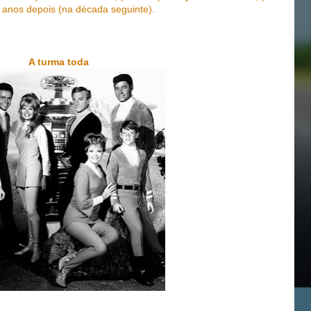
ns anos depois (na década seguinte).
A turma toda