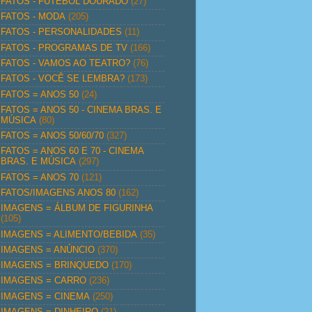
FATOS - FUTEBOL DOURADO
(27)
FATOS - MODA
(205)
FATOS - PERSONALIDADES
(11)
FATOS - PROGRAMAS DE TV
(166)
FATOS - VAMOS AO TEATRO?
(76)
FATOS - VOCÊ SE LEMBRA?
(173)
FATOS = ANOS 50
(24)
FATOS = ANOS 50 - CINEMA BRAS. E
MÚSICA
(80)
FATOS = ANOS 50/60/70
(327)
FATOS = ANOS 60 E 70 - CINEMA
BRAS. E MÚSICA
(297)
FATOS = ANOS 70
(121)
FATOS/IMAGENS ANOS 80
(162)
IMAGENS = ÁLBUM DE FIGURINHA
(105)
IMAGENS = ALIMENTO/BEBIDA
(35)
IMAGENS = ANÚNCIO
(370)
IMAGENS = BRINQUEDO
(170)
IMAGENS = CARRO
(236)
IMAGENS = CINEMA
(250)
IMAGENS = DINHEIRO
(21)