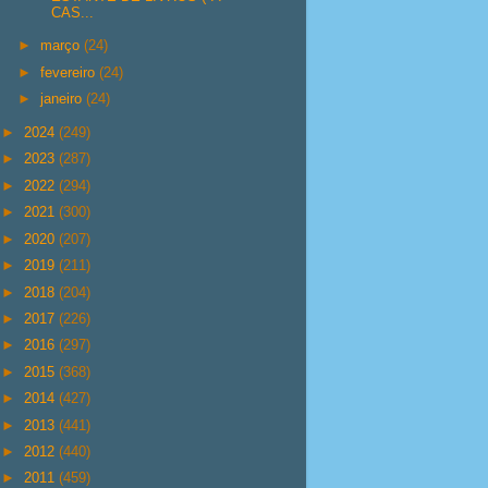
CAS...
►
março
(24)
►
fevereiro
(24)
►
janeiro
(24)
►
2024
(249)
►
2023
(287)
►
2022
(294)
►
2021
(300)
►
2020
(207)
►
2019
(211)
►
2018
(204)
►
2017
(226)
►
2016
(297)
►
2015
(368)
►
2014
(427)
►
2013
(441)
►
2012
(440)
►
2011
(459)