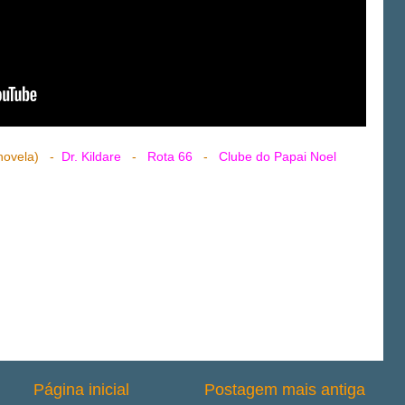
novela) -
Dr. Kildare
-
Rota 66
-
Clube do Papai Noel
Página inicial
Postagem mais antiga