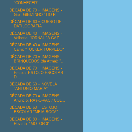
"CONHECER"
DÉCADA DE 70 = IMAGENS -
Gibi: GIBIZINHO "TIO P...
DÉCADA DE 60 = CURSO DE
DATILOGRAFIA
DÉCADA DE 40 = IMAGENS -
Velharia: JORNAL "A GAZ...
DÉCADA DE 40 = IMAGENS -
Carro: "TUCKER TORPEDO"
DÉCADA DE 70 = IMAGENS -
BRINQUEDOS (da Atma): "...
DÉCADA DE 70 = IMAGENS -
Escola: ESTOJO ESCOLAR
D...
DÉCADA DE 60 = NOVELA
"ANTONIO MARIA"
DÉCADA DE 70 = IMAGENS -
Anúncio: RAY-O-VAC / COL...
DÉCADA DE 60 = ESTOJO
ESCOLAR "MEIA-BOCA"
DÉCADA DE 80 = IMAGENS -
Revista: "MOTOR 3"