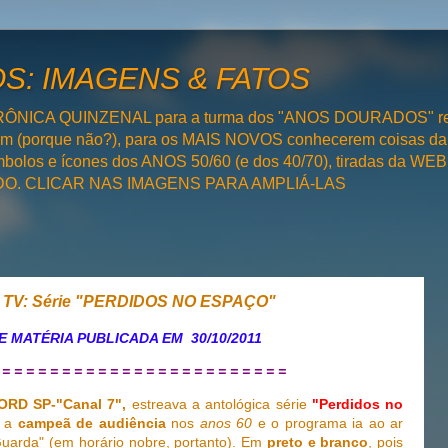
: IMAGENS & FATOS
RÔNICA QUINZENAL para a turma dos "ANOS DOURADOS" rel
bém (porque não?), para os MAIS NOVOS conhecerem coisas da
olos e ícones dos ANOS 50/60 (e dos 40/70), tiradas da WEB 
SADO. CLICAR NAS IMAGENS PARA AMPLIÁ-LAS
 TV: Série "PERDIDOS NO ESPAÇO"
E MATÉRIA PUBLICADA EM 30/10/2011
 = = = = = = = = = = = = = = = = = = = = = = = =
ORD SP-"Canal 7",
estreava a antológica série
"Perdidos no
a a
campeã de audiência
nos
anos 60
e o programa ia ao ar
uarda" (em horário nobre, portanto). Em
preto e branco
, pois