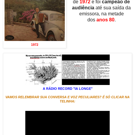
de
1972
e foi
campeão de
audiência
até sua saída da
emissora, na metade
dos
anos 80
.
1972
A RÁDIO RECORD "IA LONGE"
VAMOS RELEMBRAR SUA CONVERSA E VOZ PECULIARES? É SÓ CLICAR NA
TELINHA: