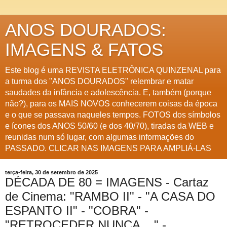
ANOS DOURADOS:
IMAGENS & FATOS
Este blog é uma REVISTA ELETRÔNICA QUINZENAL para
a turma dos "ANOS DOURADOS" relembrar e matar
saudades da infância e adolescência. E, também (porque
não?), para os MAIS NOVOS conhecerem coisas da época
e o que se passava naqueles tempos. FOTOS dos símbolos
e ícones dos ANOS 50/60 (e dos 40/70), tiradas da WEB e
reunidas num só lugar, com algumas informações do
PASSADO. CLICAR NAS IMAGENS PARA AMPLIÁ-LAS
terça-feira, 30 de setembro de 2025
DÉCADA DE 80 = IMAGENS - Cartaz
de Cinema: "RAMBO II" - "A CASA DO
ESPANTO II" - "COBRA" -
"RETROCEDER NUNCA ..." -