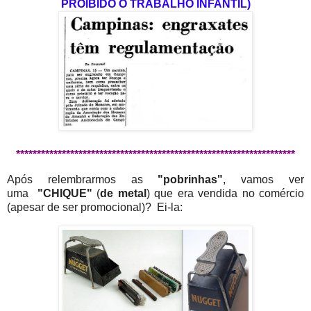
PROIBIDO O TRABALHO INFANTIL)
*******************************************************************
Após relembrarmos as
"pobrinhas"
, vamos ver
uma
"CHIQUE"
(
de metal
) que era vendida no comércio
(apesar de ser promocional)? Ei-la: