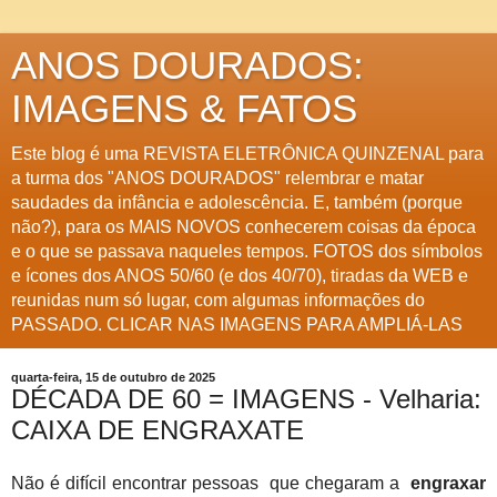
ANOS DOURADOS:
IMAGENS & FATOS
Este blog é uma REVISTA ELETRÔNICA QUINZENAL para
a turma dos "ANOS DOURADOS" relembrar e matar
saudades da infância e adolescência. E, também (porque
não?), para os MAIS NOVOS conhecerem coisas da época
e o que se passava naqueles tempos. FOTOS dos símbolos
e ícones dos ANOS 50/60 (e dos 40/70), tiradas da WEB e
reunidas num só lugar, com algumas informações do
PASSADO. CLICAR NAS IMAGENS PARA AMPLIÁ-LAS
quarta-feira, 15 de outubro de 2025
DÉCADA DE 60 = IMAGENS - Velharia:
CAIXA DE ENGRAXATE
Não é difícil encontrar pessoas que chegaram a
engraxar