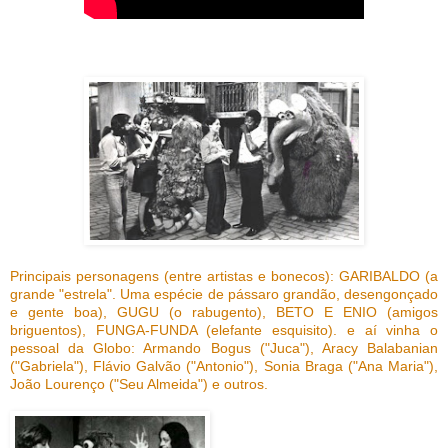
Principais personagens (entre artistas e bonecos): GARIBALDO (a
grande "estrela". Uma espécie de pássaro grandão, desengonçado
e gente boa), GUGU (o rabugento), BETO E ENIO (amigos
briguentos), FUNGA-FUNDA (elefante esquisito). e aí vinha o
pessoal da Globo: Armando Bogus ("Juca"), Aracy Balabanian
("Gabriela"), Flávio Galvão ("Antonio"), Sonia Braga ("Ana Maria"),
João Lourenço ("Seu Almeida") e outros.