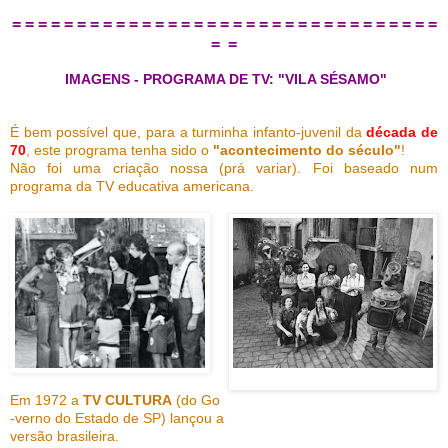
= = = = = = = = = = = = = = = = = = = = = = = = = = = = = = = = =
= =
IMAGENS - PROGRAMA DE TV: "VILA SÉSAMO"
É bem possível que, para a turminha infanto-juvenil da
década de
70
, este programa tenha sido o
"acontecimento do século"
!
Não foi uma criação nossa (prá variar). Foi baseado num
programa da TV educativa americana.
Em 1972 a
TV CULTURA
(do Go
-verno do Estado de SP) lançou a
versão brasileira.