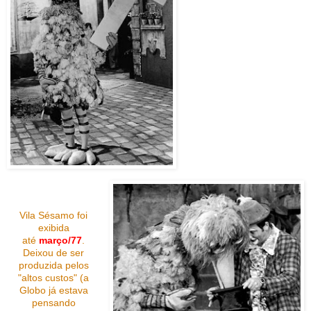
Vila Sésamo foi
exibida
até
março/77
.
Deixou de ser
produzida pelos
"altos custos" (a
Globo já estava
pensando