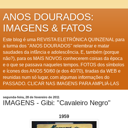
ANOS DOURADOS:
IMAGENS & FATOS
Este blog é uma REVISTA ELETRÔNICA QUINZENAL para
a turma dos "ANOS DOURADOS" relembrar e matar
saudades da infância e adolescência. E, também (porque
não?), para os MAIS NOVOS conhecerem coisas da época
e o que se passava naqueles tempos. FOTOS dos símbolos
e ícones dos ANOS 50/60 (e dos 40/70), tiradas da WEB e
reunidas num só lugar, com algumas informações do
PASSADO. CLICAR NAS IMAGENS PARA AMPLIÁ-LAS
segunda-feira, 28 de fevereiro de 2011
IMAGENS - Gibi: "Cavaleiro Negro"
1959