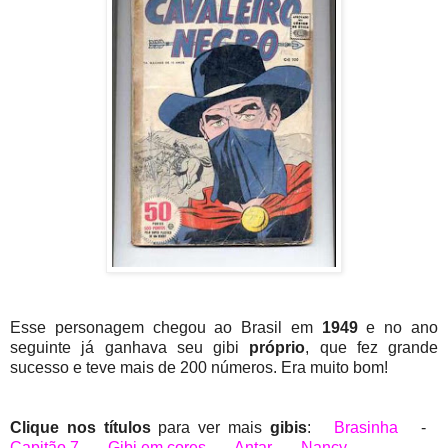
Esse personagem chegou ao Brasil em
1949
e no ano
seguinte já ganhava seu gibi
próprio
, que fez grande
sucesso e teve mais de 200 números. Era muito bom!
Clique nos títulos
para ver mais
gibis
:
Brasinha
-
Capitão 7
-
Gibi em cores
-
Antar
-
Nancy
-