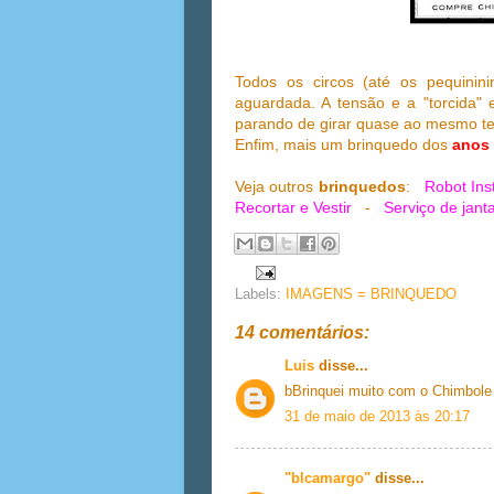
Todos os circos (até os pequinin
aguardada. A tensão e a "torcida"
parando de girar quase ao mesmo tem
Enfim, mais um brinquedo dos
anos 
Veja outros
brinquedos
:
Robot Inst
Recortar e Vestir
-
Serviço de jant
Labels:
IMAGENS = BRINQUEDO
14 comentários:
Luis
disse...
bBrinquei muito com o Chimbole
31 de maio de 2013 às 20:17
"blcamargo"
disse...