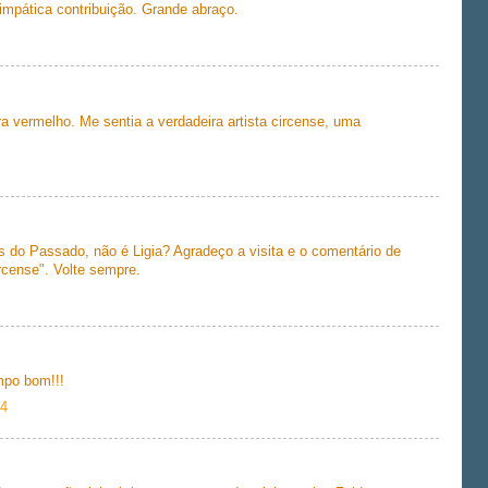
 simpática contribuição. Grande abraço.
 vermelho. Me sentia a verdadeira artista circense, uma
s do Passado, não é Ligia? Agradeço a visita e o comentário de
rcense". Volte sempre.
mpo bom!!!
34