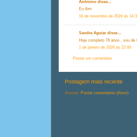
Anônimo disse...
Eu tbm
16 de novembro de 2024 às 14:
Sandra Aguiar disse...
Hoje completo 78 anos , sou de 
1 de janeiro de 2026 às 22:00
Postar um comentário
Postagem mais recente
Assinar:
Postar comentários (Atom)