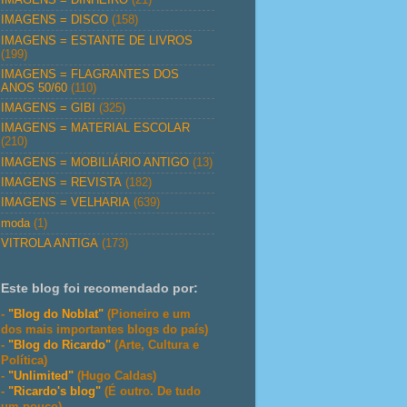
IMAGENS = DISCO
(158)
IMAGENS = ESTANTE DE LIVROS
(199)
IMAGENS = FLAGRANTES DOS
ANOS 50/60
(110)
IMAGENS = GIBI
(325)
IMAGENS = MATERIAL ESCOLAR
(210)
IMAGENS = MOBILIÁRIO ANTIGO
(13)
IMAGENS = REVISTA
(182)
IMAGENS = VELHARIA
(639)
moda
(1)
VITROLA ANTIGA
(173)
Este blog foi recomendado por:
-
"Blog do Noblat"
(Pioneiro e um
dos mais importantes blogs do país)
-
"Blog do Ricardo"
(Arte, Cultura e
Política)
-
"Unlimited"
(Hugo Caldas)
-
"Ricardo's blog"
(É outro. De tudo
um pouco)