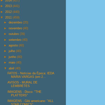
►
2014
(427)
►
2013
(441)
►
2012
(440)
▼
2011
(459)
►
dezembro
(20)
►
novembro
(40)
►
outubro
(39)
►
setembro
(40)
►
agosto
(40)
►
julho
(40)
►
junho
(40)
►
maio
(40)
▼
abril
(40)
FATOS - Notícias da Época: IEDA
MARIA VARGAS (em 2...
AVISOS - MURAL DE
LEMBRETES
IMAGENS - Disco: "THE
PLATTERS"
IMAGENS - Gibi americano: "ALL
STAR COMICS"