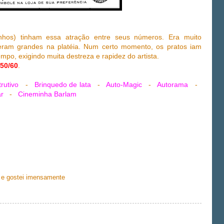
inhos) tinham essa atração entre seus números. Era muito
 eram grandes na platéia. Num certo momento, os pratos iam
po, exigindo muita destreza e rapidez do artista.
50/60
.
rutivo
-
Brinquedo de lata
-
Auto-Magic
-
Autorama
-
ar
-
Cineminha Barlam
 e gostei imensamente