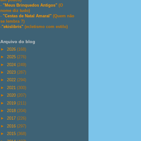
-
"Meus Brinquedos Antigos"
(O
nome diz tudo)
-
"Cestas de Natal Amaral"
(Quem não
se lembra ?)
-
"ekislibris"
(ecletismo com estilo)
Arquivo do blog
►
2026
(168)
►
2025
(276)
►
2024
(249)
►
2023
(287)
►
2022
(294)
►
2021
(300)
►
2020
(207)
►
2019
(211)
►
2018
(204)
►
2017
(226)
►
2016
(297)
►
2015
(368)