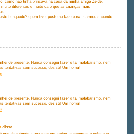
edo, como não tinha brincava na casa da minha amiga Zeide.
 muito diferentes e muito caro que as crianças mais
r.
este brinquedo? quem tiver poste no face para ficarmos sabendo
nhei de presente. Nunca consegui fazer o tal malabarismo, nem
s tentativas sem sucesso, desisti! Um horror!
30
nhei de presente. Nunca consegui fazer o tal malabarismo, nem
s tentativas sem sucesso, desisti! Um horror!
32
a
disse...
 até que disputando a vez com um amigo, quebramos o cabo que