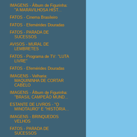
IMAGENS - Álbum de Figurinha:
"A MARAVILHOSA HIST...
FATOS - Cinema Brasileiro
FATOS - Efemérides Douradas
FATOS - PARADA DE
SUCESSOS
AVISOS - MURAL DE
LEMBRETES
FATOS - Programa de TV: "LUTA
LIVRE"
FATOS - Efemérides Douradas
IMAGENS - Velharia:
MAQUININHA DE CORTAR
CABELO
IMAGENS - Álbum de Figurinha:
"BRASIL CAMPEÃO MUND...
ESTANTE DE LIVROS - "O
MINOTAURO" E "HISTÓRIA...
IMAGENS - BRINQUEDOS
VELHOS
FATOS - PARADA DE
SUCESSOS