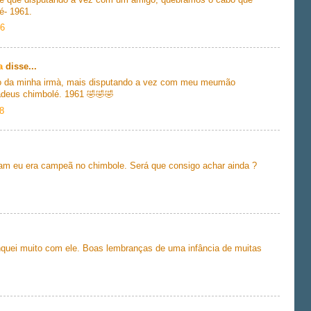
é- 1961.
46
a
disse...
m o da minha irmà, mais disputando a vez com meu meumão
adeus chimbolé. 1961 🤣🤣🤣
8
m eu era campeã no chimbole. Será que consigo achar ainda ?
nquei muito com ele. Boas lembranças de uma infância de muitas