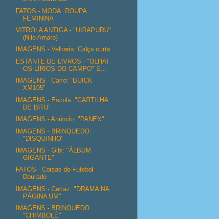
FATOS - MODA: ROUPA
FEMININA
VITROLA ANTIGA - "UIRAPURU"
(Nilo Amaro)
IMAGENS - Velharia: Calça curta
ESTANTE DE LIVROS - "OLHAI
OS LÍRIOS DO CAMPO" E...
IMAGENS - Carro: "BUICK
XM105"
IMAGENS - Escola: "CARTILHA
DE BITU"
IMAGENS - Anúncio: "PANEX"
IMAGENS - BRINQUEDO:
"DISQUINHO"
IMAGENS - Gibi: "ÁLBUM
GIGANTE"
FATOS - Coisas do Futebol
Dourado
IMAGENS - Cartaz: "DRAMA NA
PÁGINA UM"
IMAGENS - BRINQUEDO:
"CHIMBOLÉ"