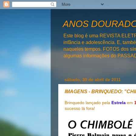
ANOS DOURADOS
Este blog é uma REVISTA ELET
infância e adolescência. E, tam
naqueles tempos. FOTOS dos símb
algumas informações do PAS
sábado, 30 de abril de 2011
IMAGENS - BRINQUEDO: "CH
Brinquedo lançado pela
Estrela
em
sucesso lá fora!