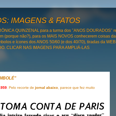
: IMAGENS & FATOS
RÔNICA QUINZENAL para a turma dos "ANOS DOURADOS" rel
bém (porque não?), para os MAIS NOVOS conhecerem coisas da
olos e ícones dos ANOS 50/60 (e dos 40/70), tiradas da WEB 
SADO. CLICAR NAS IMAGENS PARA AMPLIÁ-LAS
IMBOLÉ"
1959
. Pelo recorte de
jornal abaixo
, parece que fez muito