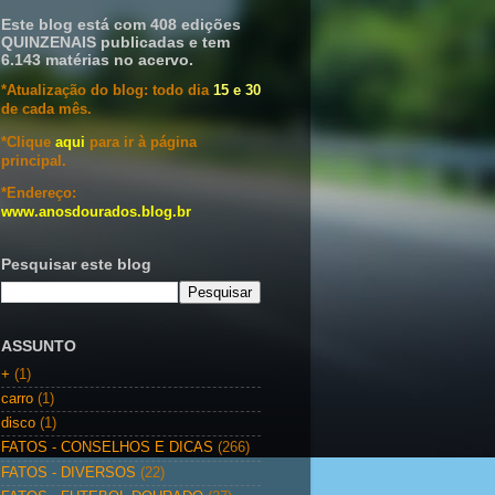
Este blog está com 408 edições
QUINZENAIS publicadas e tem
6.143 matérias no acervo.
*Atualização do blog: todo dia
15 e 30
de cada mês.
*Clique
aqui
para ir à página
principal.
*Endereço:
www.anosdourados.blog.br
Pesquisar este blog
ASSUNTO
+
(1)
carro
(1)
disco
(1)
FATOS - CONSELHOS E DICAS
(266)
FATOS - DIVERSOS
(22)