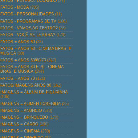
FATOS - FUTEBOL DOURADO
(27)
FATOS - MODA
(205)
FATOS - PERSONALIDADES
(11)
FATOS - PROGRAMAS DE TV
(166)
FATOS - VAMOS AO TEATRO?
(76)
FATOS - VOCÊ SE LEMBRA?
(173)
FATOS = ANOS 50
(24)
FATOS = ANOS 50 - CINEMA BRAS. E
MÚSICA
(80)
FATOS = ANOS 50/60/70
(327)
FATOS = ANOS 60 E 70 - CINEMA
BRAS. E MÚSICA
(297)
FATOS = ANOS 70
(121)
FATOS/IMAGENS ANOS 80
(162)
IMAGENS = ÁLBUM DE FIGURINHA
(105)
IMAGENS = ALIMENTO/BEBIDA
(35)
IMAGENS = ANÚNCIO
(370)
IMAGENS = BRINQUEDO
(170)
IMAGENS = CARRO
(236)
IMAGENS = CINEMA
(250)
IMAGENS = DINHEIRO
(21)