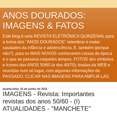
ANOS DOURADOS:
IMAGENS & FATOS
Este blog é uma REVISTA ELETRÔNICA QUINZENAL para
a turma dos "ANOS DOURADOS" relembrar e matar
saudades da infância e adolescência. E, também (porque
não?), para os MAIS NOVOS conhecerem coisas da época
e o que se passava naqueles tempos. FOTOS dos símbolos
e ícones dos ANOS 50/60 (e dos 40/70), tiradas da WEB e
reunidas num só lugar, com algumas informações do
PASSADO. CLICAR NAS IMAGENS PARA AMPLIÁ-LAS
quarta-feira, 15 de junho de 2011
IMAGENS - Revista: Importantes
revistas dos anos 50/60 - (I)
ATUALIDADES - "MANCHETE"