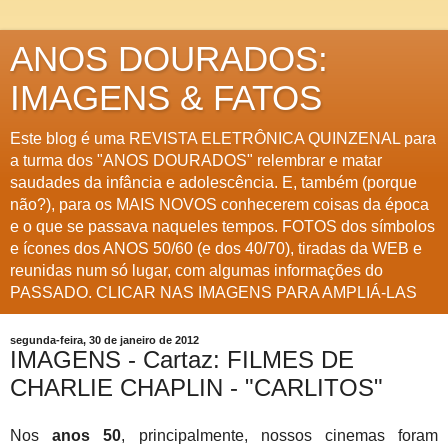
ANOS DOURADOS:
IMAGENS & FATOS
Este blog é uma REVISTA ELETRÔNICA QUINZENAL para
a turma dos "ANOS DOURADOS" relembrar e matar
saudades da infância e adolescência. E, também (porque
não?), para os MAIS NOVOS conhecerem coisas da época
e o que se passava naqueles tempos. FOTOS dos símbolos
e ícones dos ANOS 50/60 (e dos 40/70), tiradas da WEB e
reunidas num só lugar, com algumas informações do
PASSADO. CLICAR NAS IMAGENS PARA AMPLIÁ-LAS
segunda-feira, 30 de janeiro de 2012
IMAGENS - Cartaz: FILMES DE
CHARLIE CHAPLIN - "CARLITOS"
Nos
anos 50
, principalmente, nossos cinemas foram