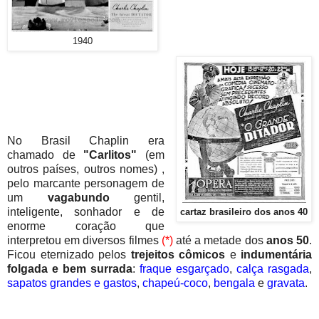
1940
No Brasil Chaplin era
chamado de
"Carlitos"
(em
outros países, outros nomes) ,
pelo marcante personagem de
um
vagabundo
gentil,
inteligente, sonhador e de
cartaz brasileiro dos anos 40
enorme coração que
interpretou em diversos filmes
(*)
até a metade dos
anos 50
.
Ficou eternizado pelos
trejeitos cômicos
e
indumentária
folgada e bem surrada
:
fraque esgarçado
,
calça rasgada
,
sapatos grandes e gastos
,
chapeú-coco
,
bengala
e
gravata
.