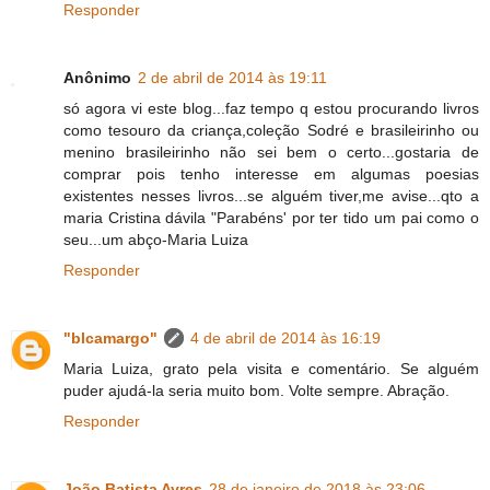
Responder
Anônimo
2 de abril de 2014 às 19:11
só agora vi este blog...faz tempo q estou procurando livros
como tesouro da criança,coleção Sodré e brasileirinho ou
menino brasileirinho não sei bem o certo...gostaria de
comprar pois tenho interesse em algumas poesias
existentes nesses livros...se alguém tiver,me avise...qto a
maria Cristina dávila "Parabéns' por ter tido um pai como o
seu...um abço-Maria Luiza
Responder
"blcamargo"
4 de abril de 2014 às 16:19
Maria Luiza, grato pela visita e comentário. Se alguém
puder ajudá-la seria muito bom. Volte sempre. Abração.
Responder
João Batista Ayres
28 de janeiro de 2018 às 23:06