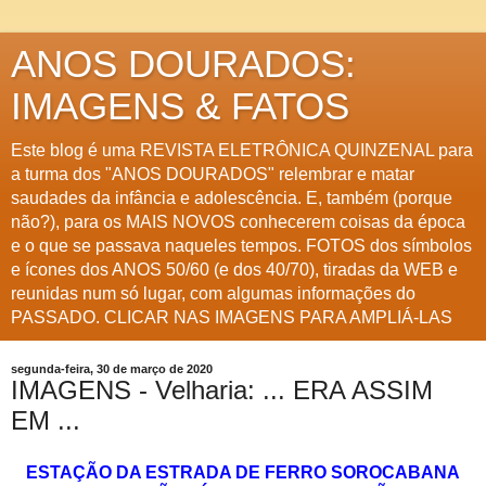
ANOS DOURADOS:
IMAGENS & FATOS
Este blog é uma REVISTA ELETRÔNICA QUINZENAL para
a turma dos "ANOS DOURADOS" relembrar e matar
saudades da infância e adolescência. E, também (porque
não?), para os MAIS NOVOS conhecerem coisas da época
e o que se passava naqueles tempos. FOTOS dos símbolos
e ícones dos ANOS 50/60 (e dos 40/70), tiradas da WEB e
reunidas num só lugar, com algumas informações do
PASSADO. CLICAR NAS IMAGENS PARA AMPLIÁ-LAS
segunda-feira, 30 de março de 2020
IMAGENS - Velharia: ... ERA ASSIM
EM ...
ESTAÇÃO DA ESTRADA DE FERRO SOROCABANA