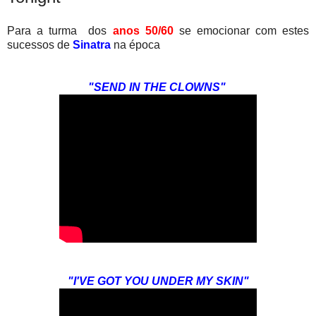
Para a turma dos
anos 50/60
se emocionar com estes
sucessos de
Sinatra
na época
"SEND IN THE CLOWNS"
"I'VE GOT YOU UNDER MY SKIN"