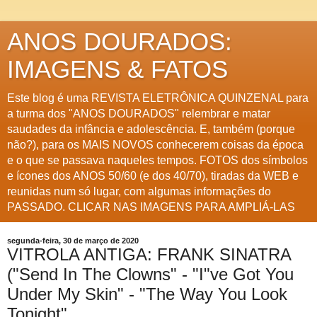
ANOS DOURADOS:
IMAGENS & FATOS
Este blog é uma REVISTA ELETRÔNICA QUINZENAL para
a turma dos "ANOS DOURADOS" relembrar e matar
saudades da infância e adolescência. E, também (porque
não?), para os MAIS NOVOS conhecerem coisas da época
e o que se passava naqueles tempos. FOTOS dos símbolos
e ícones dos ANOS 50/60 (e dos 40/70), tiradas da WEB e
reunidas num só lugar, com algumas informações do
PASSADO. CLICAR NAS IMAGENS PARA AMPLIÁ-LAS
segunda-feira, 30 de março de 2020
VITROLA ANTIGA: FRANK SINATRA
("Send In The Clowns" - "I"ve Got You
Under My Skin" - "The Way You Look
Tonight"