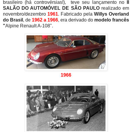
brasileiro (há controvérsias!), teve seu lançamento no
II
SALÃO DO AUTOMÓVEL DE SÃO PAULO
realizado em
novembro/dezembro
1961
. Fabricado pela
Willys Overland
do Brasil
, de
1962 a 1966
, era derivado do
modelo francês
"
Alpine Renault A-108".
1966