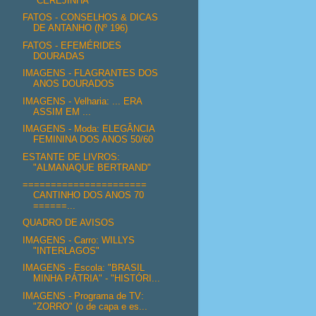
"CEREJINHA"
FATOS - CONSELHOS & DICAS
DE ANTANHO (Nº 196)
FATOS - EFEMÉRIDES
DOURADAS
IMAGENS - FLAGRANTES DOS
ANOS DOURADOS
IMAGENS - Velharia: ... ERA
ASSIM EM ...
IMAGENS - Moda: ELEGÂNCIA
FEMININA DOS ANOS 50/60
ESTANTE DE LIVROS:
"ALMANAQUE BERTRAND"
======================
CANTINHO DOS ANOS 70
======...
QUADRO DE AVISOS
IMAGENS - Carro: WILLYS
"INTERLAGOS"
IMAGENS - Escola: "BRASIL
MINHA PÁTRIA" - "HISTÓRI...
IMAGENS - Programa de TV:
"ZORRO" (o de capa e es...