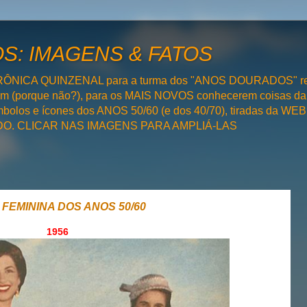
: IMAGENS & FATOS
RÔNICA QUINZENAL para a turma dos "ANOS DOURADOS" rel
bém (porque não?), para os MAIS NOVOS conhecerem coisas da
olos e ícones dos ANOS 50/60 (e dos 40/70), tiradas da WEB 
SADO. CLICAR NAS IMAGENS PARA AMPLIÁ-LAS
 FEMININA DOS ANOS 50/60
1956