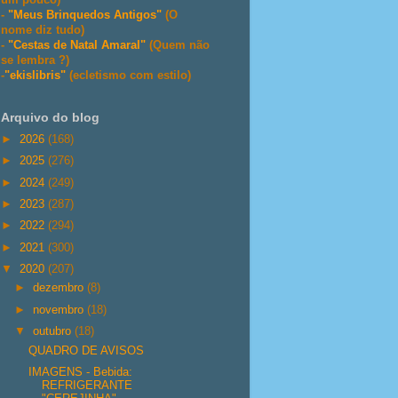
-
"Meus Brinquedos Antigos"
(O
nome diz tudo)
-
"Cestas de Natal Amaral"
(Quem não
se lembra ?)
-
"ekislibris"
(ecletismo com estilo)
Arquivo do blog
►
2026
(168)
►
2025
(276)
►
2024
(249)
►
2023
(287)
►
2022
(294)
►
2021
(300)
▼
2020
(207)
►
dezembro
(8)
►
novembro
(18)
▼
outubro
(18)
QUADRO DE AVISOS
IMAGENS - Bebida:
REFRIGERANTE