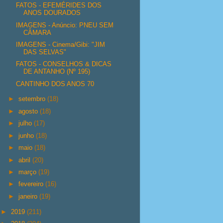
FATOS - EFEMÉRIDES DOS
ANOS DOURADOS
IMAGENS - Anúncio: PNEU SEM
CÂMARA
IMAGENS - Cinema/Gibi: "JIM
DAS SELVAS"
FATOS - CONSELHOS & DICAS
DE ANTANHO (Nº 195)
CANTINHO DOS ANOS 70
►
setembro
(18)
►
agosto
(18)
►
julho
(17)
►
junho
(18)
►
maio
(18)
►
abril
(20)
►
março
(19)
►
fevereiro
(16)
►
janeiro
(19)
►
2019
(211)