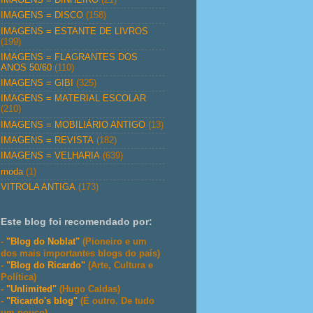
IMAGENS = DISCO
(158)
IMAGENS = ESTANTE DE LIVROS
(199)
IMAGENS = FLAGRANTES DOS
ANOS 50/60
(110)
IMAGENS = GIBI
(325)
IMAGENS = MATERIAL ESCOLAR
(210)
IMAGENS = MOBILIÁRIO ANTIGO
(13)
IMAGENS = REVISTA
(182)
IMAGENS = VELHARIA
(639)
moda
(1)
VITROLA ANTIGA
(173)
Este blog foi recomendado por:
-
"Blog do Noblat"
(Pioneiro e um
dos mais importantes blogs do país)
-
"Blog do Ricardo"
(Arte, Cultura e
Política)
-
"Unlimited"
(Hugo Caldas)
-
"Ricardo's blog"
(É outro. De tudo
um pouco)