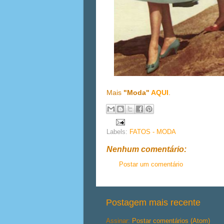
Mais
"Moda"
AQUI
.
Labels:
FATOS - MODA
Nenhum comentário:
Postar um comentário
Postagem mais recente
Assinar:
Postar comentários (Atom)