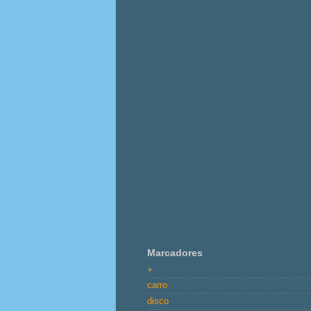
Marcadores
+
carro
disco