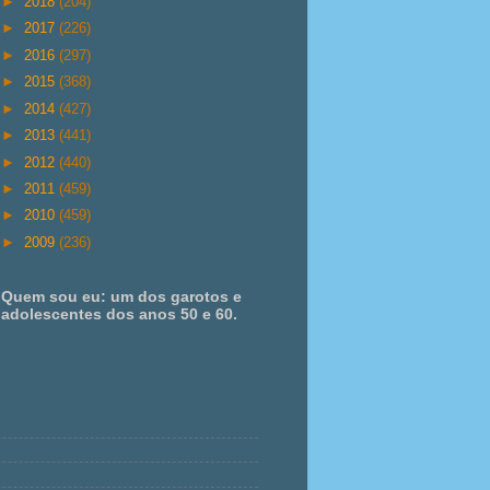
►
2018
(204)
►
2017
(226)
►
2016
(297)
►
2015
(368)
►
2014
(427)
►
2013
(441)
►
2012
(440)
►
2011
(459)
►
2010
(459)
►
2009
(236)
Quem sou eu: um dos garotos e
adolescentes dos anos 50 e 60.