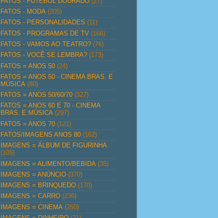
FATOS - FUTEBOL DOURADO
(27)
FATOS - MODA
(205)
FATOS - PERSONALIDADES
(11)
FATOS - PROGRAMAS DE TV
(166)
FATOS - VAMOS AO TEATRO?
(76)
FATOS - VOCÊ SE LEMBRA?
(173)
FATOS = ANOS 50
(24)
FATOS = ANOS 50 - CINEMA BRAS. E
MÚSICA
(80)
FATOS = ANOS 50/60/70
(327)
FATOS = ANOS 60 E 70 - CINEMA
BRAS. E MÚSICA
(297)
FATOS = ANOS 70
(121)
FATOS/IMAGENS ANOS 80
(162)
IMAGENS = ÁLBUM DE FIGURINHA
(105)
IMAGENS = ALIMENTO/BEBIDA
(35)
IMAGENS = ANÚNCIO
(370)
IMAGENS = BRINQUEDO
(170)
IMAGENS = CARRO
(236)
IMAGENS = CINEMA
(250)
IMAGENS = DINHEIRO
(21)