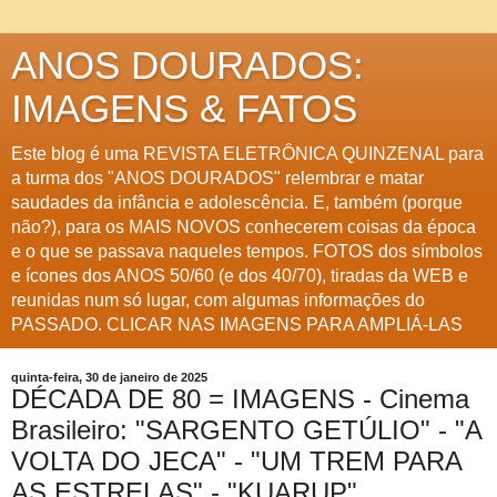
ANOS DOURADOS:
IMAGENS & FATOS
Este blog é uma REVISTA ELETRÔNICA QUINZENAL para
a turma dos "ANOS DOURADOS" relembrar e matar
saudades da infância e adolescência. E, também (porque
não?), para os MAIS NOVOS conhecerem coisas da época
e o que se passava naqueles tempos. FOTOS dos símbolos
e ícones dos ANOS 50/60 (e dos 40/70), tiradas da WEB e
reunidas num só lugar, com algumas informações do
PASSADO. CLICAR NAS IMAGENS PARA AMPLIÁ-LAS
quinta-feira, 30 de janeiro de 2025
DÉCADA DE 80 = IMAGENS - Cinema
Brasileiro: "SARGENTO GETÚLIO" - "A
VOLTA DO JECA" - "UM TREM PARA
AS ESTRELAS" - "KUARUP"