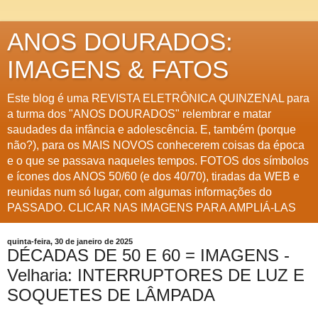
ANOS DOURADOS:
IMAGENS & FATOS
Este blog é uma REVISTA ELETRÔNICA QUINZENAL para
a turma dos "ANOS DOURADOS" relembrar e matar
saudades da infância e adolescência. E, também (porque
não?), para os MAIS NOVOS conhecerem coisas da época
e o que se passava naqueles tempos. FOTOS dos símbolos
e ícones dos ANOS 50/60 (e dos 40/70), tiradas da WEB e
reunidas num só lugar, com algumas informações do
PASSADO. CLICAR NAS IMAGENS PARA AMPLIÁ-LAS
quinta-feira, 30 de janeiro de 2025
DÉCADAS DE 50 E 60 = IMAGENS -
Velharia: INTERRUPTORES DE LUZ E
SOQUETES DE LÂMPADA