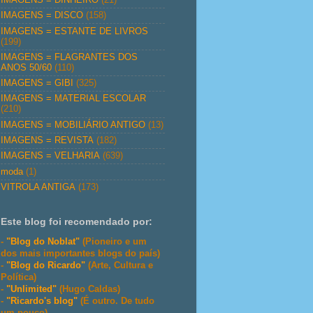
IMAGENS = DISCO
(158)
IMAGENS = ESTANTE DE LIVROS
(199)
IMAGENS = FLAGRANTES DOS
ANOS 50/60
(110)
IMAGENS = GIBI
(325)
IMAGENS = MATERIAL ESCOLAR
(210)
IMAGENS = MOBILIÁRIO ANTIGO
(13)
IMAGENS = REVISTA
(182)
IMAGENS = VELHARIA
(639)
moda
(1)
VITROLA ANTIGA
(173)
Este blog foi recomendado por:
-
"Blog do Noblat"
(Pioneiro e um
dos mais importantes blogs do país)
-
"Blog do Ricardo"
(Arte, Cultura e
Política)
-
"Unlimited"
(Hugo Caldas)
-
"Ricardo's blog"
(É outro. De tudo
um pouco)