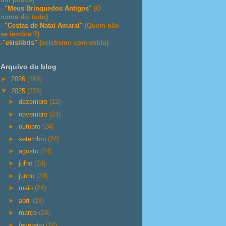
-
"Meus Brinquedos Antigos"
(O
nome diz tudo)
-
"Cestas de Natal Amaral"
(Quem não
se lembra ?)
-
"ekislibris"
(ecletismo com estilo)
Arquivo do blog
►
2026
(168)
▼
2025
(276)
►
dezembro
(12)
►
novembro
(24)
►
outubro
(24)
►
setembro
(24)
►
agosto
(24)
►
julho
(24)
►
junho
(24)
►
maio
(24)
►
abril
(24)
►
março
(24)
►
fevereiro
(24)