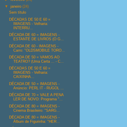
▼
janeiro
(24)
Sem título
DÉCADAS DE 50 E 60 =
IMAGENS - Velharia:
INTERRU...
DÉCADA DE 60 = IMAGENS -
ESTANTE DE LIVROS (O G...
DÉCADA DE 60 - IMAGENS -
Carro: "OLDSMOBILE TORO...
DÉCADA DE 50 = VAMOS AO
TEATRO? (Uma Certa ... - C...
DÉCADAS DE 50 E 60 =
IMAGENS - Velharia:
CAIXINHA...
DÉCADA DE 50 = IMAGENS -
Anúncio: PERL IT - RUGOL ...
DÉCADA DE 70 = VALE A PENA
LER DE NOVO: Programa "...
DÉCADA DE 80 = IMAGENS -
Cinema Brasileiro: "SARG...
DÉCADA DE 80 = IMAGENS -
Álbum de Figurinha: "HER...