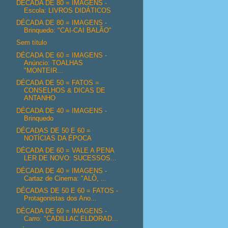
DÉCADA DE 80 = IMAGENS -
Escola: LIVROS DIDÁTICOS
DÉCADA DE 80 = IMAGENS -
Brinquedo: "CAI-CAI BALÃO"
Sem título
DÉCADA DE 60 = IMAGENS -
Anúncio: TOALHAS
"MONTEIR...
DÉCADA DE 50 = FATOS =
CONSELHOS & DICAS DE
ANTANHO
DÉCADA DE 40 = IMAGENS -
Brinquedo
DÉCADAS DE 50 E 60 =
NOTÍCIAS DA ÉPOCA
DÉCADA DE 60 = VALE A PENA
LER DE NOVO: SUCESSOS...
DÉCADA DE 40 = IMAGENS -
Cartaz de Cinema: "ALÔ, ...
DÉCADAS DE 50 E 60 = FATOS -
Protagonistas dos Ano...
DÉCADA DE 60 = IMAGENS -
Carro: "CADILLAC ELDORAD...