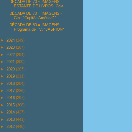
DÉCADA DE 70 = IMAGENS -
ESTANTE DE LIVROS: Cole...
DÉCADA DE 70 = IMAGENS -
Gibi: "Capitão América"-"...
DÉCADA DE 80 = IMAGENS -
Programa de TV: "JASPION"
►
2024
(249)
►
2023
(287)
►
2022
(294)
►
2021
(300)
►
2020
(207)
►
2019
(211)
►
2018
(204)
►
2017
(226)
►
2016
(297)
►
2015
(368)
►
2014
(427)
►
2013
(441)
►
2012
(440)