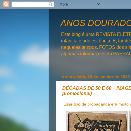
ANOS DOURADOS
Este blog é uma REVISTA ELET
infância e adolescência. E, tam
naqueles tempos. FOTOS dos símb
algumas informações do PAS
quinta-feira, 30 de janeiro de 2025
DÉCADAS DE 50 E 60 = IMAGEN
promocional)
Esse tipo de propaganda era muito u