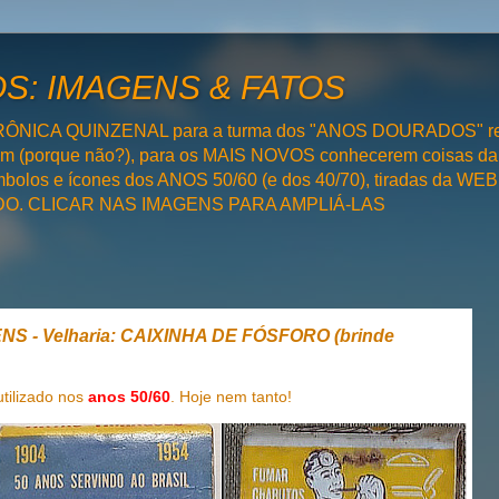
: IMAGENS & FATOS
RÔNICA QUINZENAL para a turma dos "ANOS DOURADOS" rel
bém (porque não?), para os MAIS NOVOS conhecerem coisas da
olos e ícones dos ANOS 50/60 (e dos 40/70), tiradas da WEB 
SADO. CLICAR NAS IMAGENS PARA AMPLIÁ-LAS
S - Velharia: CAIXINHA DE FÓSFORO (brinde
tilizado nos
anos 50/60
. Hoje nem tanto!