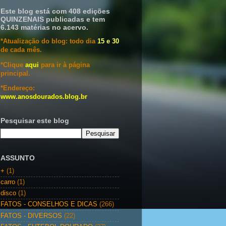
Este blog está com 408 edições
QUINZENAIS publicadas e tem
6.143 matérias no acervo.
*Atualização do blog: todo dia
15 e 30
de cada mês.
*Clique
aqui
para ir à página
principal.
*Endereço:
www.anosdourados.blog.br
Pesquisar este blog
ASSUNTO
+
(1)
carro
(1)
disco
(1)
FATOS - CONSELHOS E DICAS
(266)
FATOS - DIVERSOS
(22)