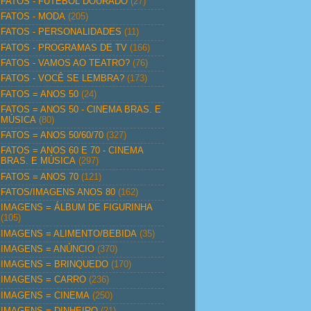
FATOS - FUTEBOL DOURADO
(27)
FATOS - MODA
(205)
FATOS - PERSONALIDADES
(11)
FATOS - PROGRAMAS DE TV
(166)
FATOS - VAMOS AO TEATRO?
(76)
FATOS - VOCÊ SE LEMBRA?
(173)
FATOS = ANOS 50
(24)
FATOS = ANOS 50 - CINEMA BRAS. E
MÚSICA
(80)
FATOS = ANOS 50/60/70
(327)
FATOS = ANOS 60 E 70 - CINEMA
BRAS. E MÚSICA
(297)
FATOS = ANOS 70
(121)
FATOS/IMAGENS ANOS 80
(162)
IMAGENS = ÁLBUM DE FIGURINHA
(105)
IMAGENS = ALIMENTO/BEBIDA
(35)
IMAGENS = ANÚNCIO
(370)
IMAGENS = BRINQUEDO
(170)
IMAGENS = CARRO
(236)
IMAGENS = CINEMA
(250)
IMAGENS = DINHEIRO
(21)