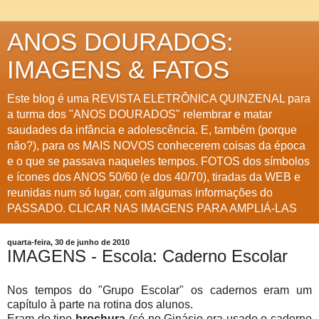
ANOS DOURADOS:
IMAGENS & FATOS
Este blog é uma REVISTA ELETRÔNICA QUINZENAL para
a turma dos "ANOS DOURADOS" relembrar e matar
saudades da infância e adolescência. E, também (porque
não?), para os MAIS NOVOS conhecerem coisas da época
e o que se passava naqueles tempos. FOTOS dos símbolos
e ícones dos ANOS 50/60 (e dos 40/70), tiradas da WEB e
reunidas num só lugar, com algumas informações do
PASSADO. CLICAR NAS IMAGENS PARA AMPLIÁ-LAS
quarta-feira, 30 de junho de 2010
IMAGENS - Escola: Caderno Escolar
Nos tempos do "Grupo Escolar" os cadernos eram um
capítulo à parte na rotina dos alunos.
Eram do tipo
brochura
(só no Ginásio era usado o caderno