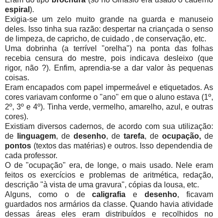
espiral
).
Exigia-se um zelo muito grande na guarda e manuseio
deles. Isso tinha sua razão: despertar na criançada o senso
de limpeza, de capricho, de cuidado , de conservação, etc.
Uma dobrinha (a terrível "orelha") na ponta das folhas
recebia censura do mestre, pois indicava desleixo (que
rigor, não ?). Enfim, aprendia-se a dar valor às pequenas
coisas.
Eram encapados com papel impermeável e etiquetados. As
cores variavam conforme o "ano" em que o aluno estava (1º,
2º, 3º e 4º). Tinha verde, vermelho, amarelho, azul, e outras
cores).
Existiam diversos cadernos, de acordo com sua utilização:
de
linguagem
, de
desenho
, de
tarefa
, de
ocupação,
de
pontos
(textos das matérias) e outros. Isso dependendia de
cada professor.
O de "ocupação" era, de longe, o mais usado. Nele eram
feitos os exercícios e problemas de aritmética, redação,
descrição "à vista de uma gravura", cópias da lousa, etc.
Alguns, como o de
caligrafia
e
desenho
, ficavam
guardados nos armários da classe. Quando havia atividade
dessas áreas eles eram distribuídos e recolhidos no