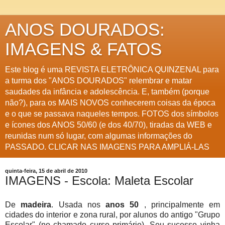
ANOS DOURADOS:
IMAGENS & FATOS
Este blog é uma REVISTA ELETRÔNICA QUINZENAL para
a turma dos "ANOS DOURADOS" relembrar e matar
saudades da infância e adolescência. E, também (porque
não?), para os MAIS NOVOS conhecerem coisas da época
e o que se passava naqueles tempos. FOTOS dos símbolos
e ícones dos ANOS 50/60 (e dos 40/70), tiradas da WEB e
reunidas num só lugar, com algumas informações do
PASSADO. CLICAR NAS IMAGENS PARA AMPLIÁ-LAS
quinta-feira, 15 de abril de 2010
IMAGENS - Escola: Maleta Escolar
De
madeira
. Usada nos
anos 50
, principalmente em
cidades do interior e zona rural, por alunos do antigo "Grupo
Escolar" (no chamado curso primário). Seu sucesso vinha