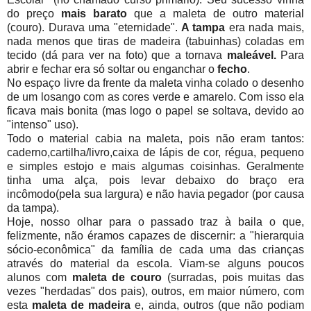
do preço
mais barato
que a maleta de outro material
(couro). Durava uma "eternidade".
A tampa
era nada mais,
nada menos que tiras de madeira (tabuinhas) coladas em
tecido (dá para ver na foto) que a tornava
maleável.
Para
abrir e fechar era só soltar ou enganchar o
fecho
.
No espaço livre da frente da maleta vinha colado o desenho
de um losango com as cores verde e amarelo. Com isso ela
ficava mais bonita (mas logo o papel se soltava, devido ao
"intenso" uso).
Todo o material cabia na maleta, pois não eram tantos:
caderno,cartilha/livro,caixa de lápis de cor, régua, pequeno
e simples estojo e mais algumas coisinhas. Geralmente
tinha uma alça, pois levar debaixo do braço era
incômodo(pela sua largura) e não havia pegador (por causa
da tampa).
Hoje, nosso olhar para o passado traz à baila o que,
felizmente, não éramos capazes de discernir: a "hierarquia
sócio-econômica" da família de cada uma das crianças
através do material da escola. Viam-se alguns poucos
alunos com
maleta de couro
(surradas, pois muitas das
vezes "herdadas" dos pais), outros, em maior número, com
esta
maleta de madeira
e, ainda, outros (que não podiam