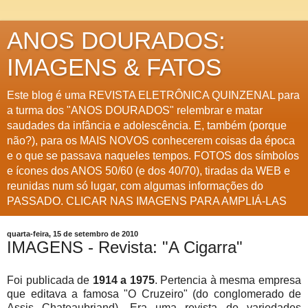
ANOS DOURADOS:
IMAGENS & FATOS
Este blog é uma REVISTA ELETRÔNICA QUINZENAL para
a turma dos "ANOS DOURADOS" relembrar e matar
saudades da infância e adolescência. E, também (porque
não?), para os MAIS NOVOS conhecerem coisas da época
e o que se passava naqueles tempos. FOTOS dos símbolos
e ícones dos ANOS 50/60 (e dos 40/70), tiradas da WEB e
reunidas num só lugar, com algumas informações do
PASSADO. CLICAR NAS IMAGENS PARA AMPLIÁ-LAS
quarta-feira, 15 de setembro de 2010
IMAGENS - Revista: "A Cigarra"
Foi publicada de
1914 a 1975
. Pertencia à mesma empresa
que editava a famosa "O Cruzeiro" (do conglomerado de
Assis Chateaubriand). Era uma revista de variedades