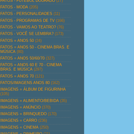
FATOS - FUTEBOL DOURADO
(27)
FATOS - MODA
(205)
FATOS - PERSONALIDADES
(11)
FATOS - PROGRAMAS DE TV
(166)
FATOS - VAMOS AO TEATRO?
(76)
FATOS - VOCÊ SE LEMBRA?
(173)
FATOS = ANOS 50
(24)
FATOS = ANOS 50 - CINEMA BRAS. E
MÚSICA
(80)
FATOS = ANOS 50/60/70
(327)
FATOS = ANOS 60 E 70 - CINEMA
BRAS. E MÚSICA
(297)
FATOS = ANOS 70
(121)
FATOS/IMAGENS ANOS 80
(162)
IMAGENS = ÁLBUM DE FIGURINHA
(105)
IMAGENS = ALIMENTO/BEBIDA
(35)
IMAGENS = ANÚNCIO
(370)
IMAGENS = BRINQUEDO
(170)
IMAGENS = CARRO
(236)
IMAGENS = CINEMA
(250)
IMAGENS = DINHEIRO
(21)