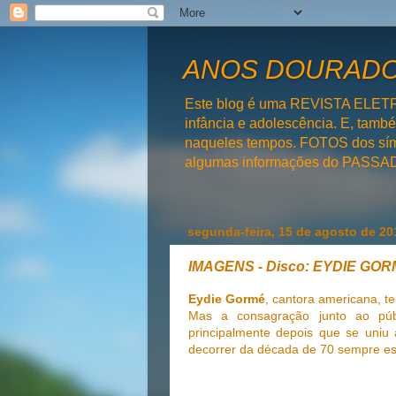
ANOS DOURADOS
Este blog é uma REVISTA ELET
infância e adolescência. E, tam
naqueles tempos. FOTOS dos símb
algumas informações do PAS
segunda-feira, 15 de agosto de 20
IMAGENS - Disco: EYDIE GO
Eydie Gormé
, cantora americana, t
Mas a consagração junto ao púb
principalmente depois que se uniu
decorrer da década de 70 sempre e