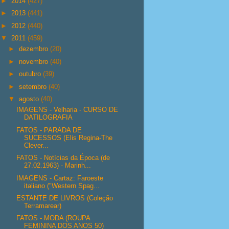
►
2014
(427)
►
2013
(441)
►
2012
(440)
▼
2011
(459)
►
dezembro
(20)
►
novembro
(40)
►
outubro
(39)
►
setembro
(40)
▼
agosto
(40)
IMAGENS - Velharia - CURSO DE
DATILOGRAFIA
FATOS - PARADA DE
SUCESSOS (Elis Regina-The
Clever...
FATOS - Notícias da Época (de
27.02.1963) - Marinh...
IMAGENS - Cartaz: Faroeste
italiano ("Western Spag...
ESTANTE DE LIVROS (Coleção
Terramarear)
FATOS - MODA (ROUPA
FEMININA DOS ANOS 50)