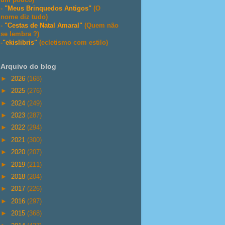
-
"Meus Brinquedos Antigos"
(O
nome diz tudo)
-
"Cestas de Natal Amaral"
(Quem não
se lembra ?)
-
"ekislibris"
(ecletismo com estilo)
Arquivo do blog
►
2026
(168)
►
2025
(276)
►
2024
(249)
►
2023
(287)
►
2022
(294)
►
2021
(300)
►
2020
(207)
►
2019
(211)
►
2018
(204)
►
2017
(226)
►
2016
(297)
►
2015
(368)