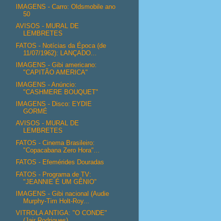
IMAGENS - Carro: Oldsmobile ano
50
AVISOS - MURAL DE
LEMBRETES
FATOS - Notícias da Época (de
11/07/1962): LANÇADO...
IMAGENS - Gibi americano:
"CAPITÃO AMERICA"
IMAGENS - Anúncio:
"CASHMERE BOUQUET"
IMAGENS - Disco: EYDIE
GORMÉ
AVISOS - MURAL DE
LEMBRETES
FATOS - Cinema Brasileiro:
"Copacabana Zero Hora"...
FATOS - Efemérides Douradas
FATOS - Programa de TV:
"JEANNIE É UM GÊNIO"
IMAGENS - Gibi nacional (Audie
Murphy-Tim Holt-Roy...
VITROLA ANTIGA: "O CONDE"
(Jair Rodrigues)