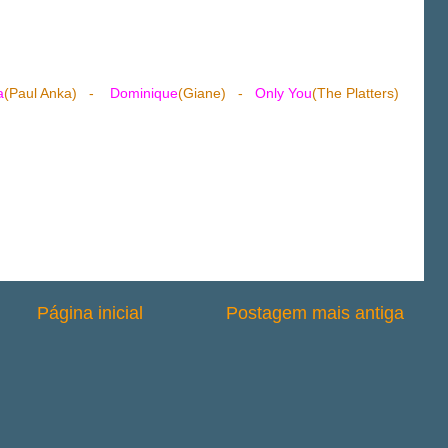
a
(Paul Anka) -
Dominique
(Giane) -
Only You
(The Platters)
Página inicial
Postagem mais antiga