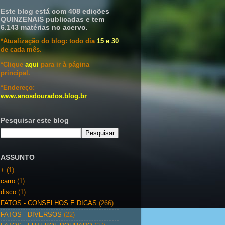
Este blog está com 408 edições
QUINZENAIS publicadas e tem
6.143 matérias no acervo.
*Atualização do blog: todo dia
15 e 30
de cada mês.
*Clique
aqui
para ir à página
principal.
*Endereço:
www.anosdourados.blog.br
Pesquisar este blog
ASSUNTO
+
(1)
carro
(1)
disco
(1)
FATOS - CONSELHOS E DICAS
(266)
FATOS - DIVERSOS
(22)