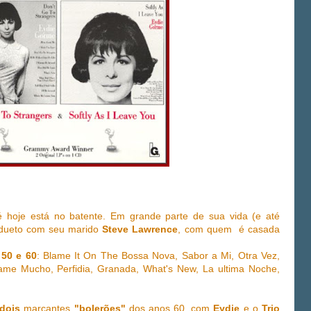
 hoje está no batente. Em grande parte de sua vida (e até
z dueto com seu marido
Steve Lawrence
, com quem é casada
50 e 60
: Blame It On The Bossa Nova, Sabor a Mi, Otra Vez,
same Mucho, Perfidia, Granada, What's New, La ultima Noche,
dois
marcantes
"bolerões"
dos anos 60, com
Eydie
e o
Trio