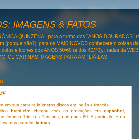
: IMAGENS & FATOS
RÔNICA QUINZENAL para a turma dos "ANOS DOURADOS" rel
bém (porque não?), para os MAIS NOVOS conhecerem coisas da
olos e ícones dos ANOS 50/60 (e dos 40/70), tiradas da WEB 
SADO. CLICAR NAS IMAGENS PARA AMPLIÁ-LAS
11
RMÉ
em em sua carreira inúmeros discos em inglês e francês.
lico
brasileiro
chegou com as gravações em
espanhol
,
 ao famoso Trio Los Panchos, nos anos 60. A partir daí e no
steve nas paradas
latinas
.