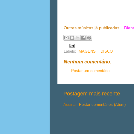
Outras músicas já publicadas:
Dian
Labels:
IMAGENS = DISCO
Nenhum comentário:
Postar um comentário
Postagem mais recente
Assinar:
Postar comentários (Atom)