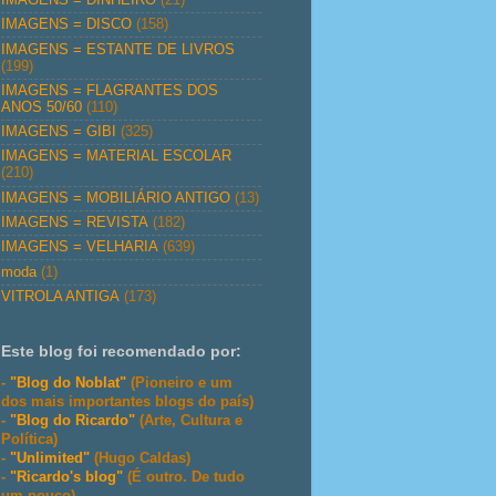
IMAGENS = DISCO
(158)
IMAGENS = ESTANTE DE LIVROS
(199)
IMAGENS = FLAGRANTES DOS
ANOS 50/60
(110)
IMAGENS = GIBI
(325)
IMAGENS = MATERIAL ESCOLAR
(210)
IMAGENS = MOBILIÁRIO ANTIGO
(13)
IMAGENS = REVISTA
(182)
IMAGENS = VELHARIA
(639)
moda
(1)
VITROLA ANTIGA
(173)
Este blog foi recomendado por:
-
"Blog do Noblat"
(Pioneiro e um
dos mais importantes blogs do país)
-
"Blog do Ricardo"
(Arte, Cultura e
Política)
-
"Unlimited"
(Hugo Caldas)
-
"Ricardo's blog"
(É outro. De tudo
um pouco)