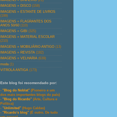
IMAGENS = DISCO
(158)
IMAGENS = ESTANTE DE LIVROS
(199)
IMAGENS = FLAGRANTES DOS
ANOS 50/60
(110)
IMAGENS = GIBI
(325)
IMAGENS = MATERIAL ESCOLAR
(210)
IMAGENS = MOBILIÁRIO ANTIGO
(13)
IMAGENS = REVISTA
(182)
IMAGENS = VELHARIA
(639)
moda
(1)
VITROLA ANTIGA
(173)
Este blog foi recomendado por:
-
"Blog do Noblat"
(Pioneiro e um
dos mais importantes blogs do país)
-
"Blog do Ricardo"
(Arte, Cultura e
Política)
-
"Unlimited"
(Hugo Caldas)
-
"Ricardo's blog"
(É outro. De tudo
um pouco)