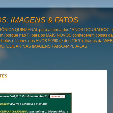
: IMAGENS & FATOS
RÔNICA QUINZENAL para a turma dos "ANOS DOURADOS" rel
bém (porque não?), para os MAIS NOVOS conhecerem coisas da
olos e ícones dos ANOS 50/60 (e dos 40/70), tiradas da WEB 
SADO. CLICAR NAS IMAGENS PARA AMPLIÁ-LAS
TES