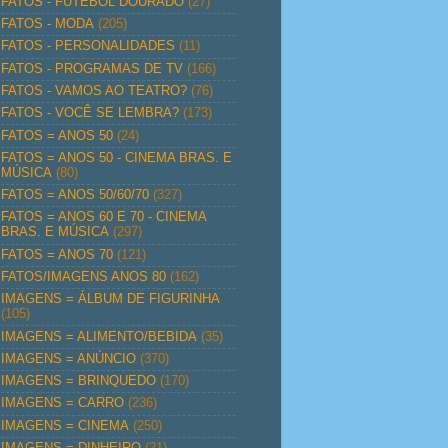
FATOS - FUTEBOL DOURADO
(27)
FATOS - MODA
(205)
FATOS - PERSONALIDADES
(11)
FATOS - PROGRAMAS DE TV
(166)
FATOS - VAMOS AO TEATRO?
(76)
FATOS - VOCÊ SE LEMBRA?
(173)
FATOS = ANOS 50
(24)
FATOS = ANOS 50 - CINEMA BRAS. E
MÚSICA
(80)
FATOS = ANOS 50/60/70
(327)
FATOS = ANOS 60 E 70 - CINEMA
BRAS. E MÚSICA
(297)
FATOS = ANOS 70
(121)
FATOS/IMAGENS ANOS 80
(162)
IMAGENS = ÁLBUM DE FIGURINHA
(105)
IMAGENS = ALIMENTO/BEBIDA
(35)
IMAGENS = ANÚNCIO
(370)
IMAGENS = BRINQUEDO
(170)
IMAGENS = CARRO
(236)
IMAGENS = CINEMA
(250)
IMAGENS = DINHEIRO
(21)