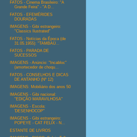
FATOS - Cinema Brasileiro: "A
Grande Feira" - "A D...
FATOS - EFEMÉRIDES
DOURADAS
IMAGENS - Gibi estrangeiro:
"Classics Ilustrated"
FATOS - Notícias da Época (de
31.05.1955): "TAMBAÚ...
FATOS - PARADA DE
SUCESSOS
IMAGENS - Anúncio: "Incabloc"
(amortecedor de choqu...
FATOS - CONSELHOS E DICAS
DE ANTANHO (Nº 12)
IMAGENS: Mobiliário dos anos 50
IMAGENS - Gibi nacional:
"EDIÇÃO MARAVILHOSA"
IMAGENS - Escola:
'DESENHOCOP"
IMAGENS - Gibi estrangeiro:
POPEYE - CAT FELIX - N...
ESTANTE DE LIVROS