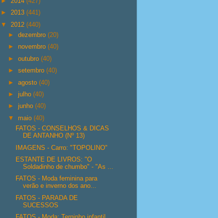
►
2014
(427)
►
2013
(441)
▼
2012
(440)
►
dezembro
(20)
►
novembro
(40)
►
outubro
(40)
►
setembro
(40)
►
agosto
(40)
►
julho
(40)
►
junho
(40)
▼
maio
(40)
FATOS - CONSELHOS & DICAS
DE ANTANHO (Nº 13)
IMAGENS - Carro: "TOPOLINO"
ESTANTE DE LIVROS: "O
Soldadinho de chumbo" - "As ...
FATOS - Moda feminina para
verão e inverno dos ano...
FATOS - PARADA DE
SUCESSOS
FATOS - Moda: Terninho infantil