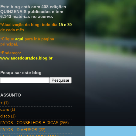
Este blog está com 408 edições
QUINZENAIS publicadas e tem
6.143 matérias no acervo.
*Atualização do blog: todo dia
15 e 30
de cada mês.
*Clique
aqui
para ir à página
principal.
*Endereço:
www.anosdourados.blog.br
Pesquisar este blog
ASSUNTO
+
(1)
carro
(1)
disco
(1)
FATOS - CONSELHOS E DICAS
(266)
FATOS - DIVERSOS
(22)