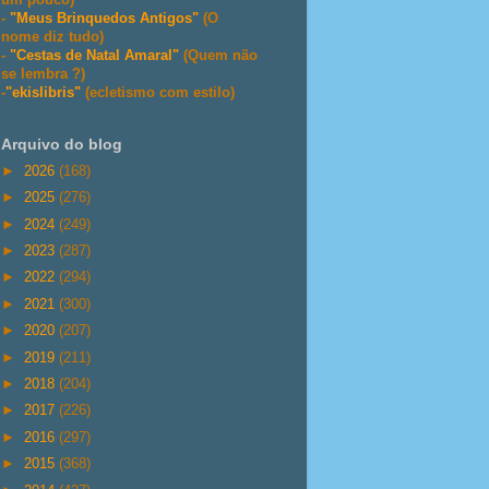
-
"Meus Brinquedos Antigos"
(O
nome diz tudo)
-
"Cestas de Natal Amaral"
(Quem não
se lembra ?)
-
"ekislibris"
(ecletismo com estilo)
Arquivo do blog
►
2026
(168)
►
2025
(276)
►
2024
(249)
►
2023
(287)
►
2022
(294)
►
2021
(300)
►
2020
(207)
►
2019
(211)
►
2018
(204)
►
2017
(226)
►
2016
(297)
►
2015
(368)