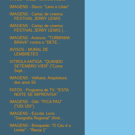
IMAGENS - Disco: "Leno e Lilian"
IMAGENS - Cartaz de cinema:
FESTIVAL JERRY LEWIS
IMAGENS - Cartaz de cinema:
FESTIVAL JERRY LEWIS (...
IMAGENS - Anúncio: "TURMINHA
BRAVA" contra o "DETE...
AVISOS - MURAL DE
LEMBRETES
VITROLA ANTIGA: "QUANDO
SETEMBRO VIER" ("Come
Sept...
IMAGENS - Velharia: Arquitetura
dos anos 50
FATOS - Programa de TV: "ESTA
NOITE SE IMPROVISA"
IMAGENS - Gibi: "PICA PAU"
("ÚDI ÚDI")
IMAGENS - Escola: Livro
"Geografia Regional" (Arol...
IMAGENS - Brinquedo: "O Céu é o
Limite" - "Resta 1"