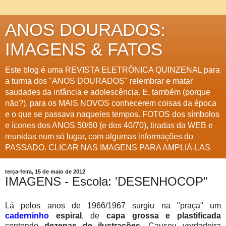
ANOS DOURADOS:
IMAGENS & FATOS
Este blog é uma REVISTA ELETRÔNICA QUINZENAL para
a turma dos "ANOS DOURADOS" relembrar e matar
saudades da infância e adolescência. E, também (porque
não?), para os MAIS NOVOS conhecerem coisas da época
e o que se passava naqueles tempos. FOTOS dos símbolos
e ícones dos ANOS 50/60 (e dos 40/70), tiradas da WEB e
reunidas num só lugar, com algumas informações do
PASSADO. CLICAR NAS IMAGENS PARA AMPLIÁ-LAS
terça-feira, 15 de maio de 2012
IMAGENS - Escola: 'DESENHOCOP"
Lá pelos anos de 1966/1967 surgiu na "praça" um
caderninho
espiral
, de
capa grossa e plastificada
contendo
dezenas de ilustrações.
Causou verdadeira