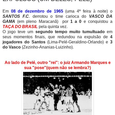
Em
08 de dezembro de 1965
(uma 4ª feira à noite) o
SANTOS F.C
. derrotou o time carioca do
VASCO DA
GAMA
(em pleno Maracanã) por
1 a 0
e conquistou a
TAÇA DO BRASIL
pela quinta vez.
O jogo teve um
segundo tempo muito tumultuado
em
seus momentos finais, que redundou na expulsão de
4
jogadores do Santos
(Lima-Pelé-Geraldino-Orlando) e
3
do Vasco
(Zezinho-Ananias-Luizinho).
Ao lado de Pelé, outro "rei": o juiz Armando Marques e
sua "pose"(quem não se lembra?)