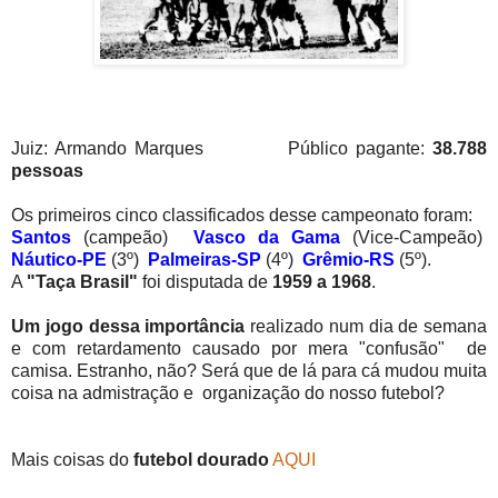
Juiz: Armando Marques Público pagante:
38.788
pessoas
Os primeiros cinco classificados desse campeonato foram:
Santos
(campeão)
Vasco da Gama
(Vice-Campeão)
Náutico-PE
(3º)
Palmeiras-SP
(4º)
Grêmio-RS
(5º).
A
"Taça Brasil"
foi disputada de
1959 a 1968
.
Um jogo dessa importância
realizado num dia de semana
e com retardamento causado por mera "confusão" de
camisa. Estranho, não? Será que de lá para cá mudou muita
coisa na admistração e organização do nosso futebol?
Mais coisas do
futebol dourado
AQUI