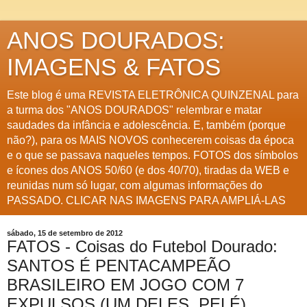
ANOS DOURADOS:
IMAGENS & FATOS
Este blog é uma REVISTA ELETRÔNICA QUINZENAL para
a turma dos "ANOS DOURADOS" relembrar e matar
saudades da infância e adolescência. E, também (porque
não?), para os MAIS NOVOS conhecerem coisas da época
e o que se passava naqueles tempos. FOTOS dos símbolos
e ícones dos ANOS 50/60 (e dos 40/70), tiradas da WEB e
reunidas num só lugar, com algumas informações do
PASSADO. CLICAR NAS IMAGENS PARA AMPLIÁ-LAS
sábado, 15 de setembro de 2012
FATOS - Coisas do Futebol Dourado:
SANTOS É PENTACAMPEÃO
BRASILEIRO EM JOGO COM 7
EXPULSOS (UM DELES, PELÉ)