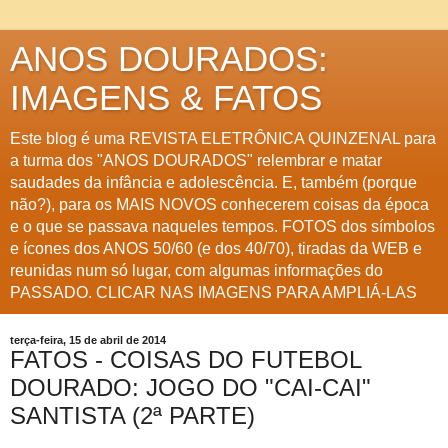
ANOS DOURADOS:
IMAGENS & FATOS
Este blog é uma REVISTA ELETRÔNICA QUINZENAL para
a turma dos "ANOS DOURADOS" relembrar e matar
saudades da infância e adolescência. E, também (porque
não?), para os MAIS NOVOS conhecerem coisas da época
e o que se passava naqueles tempos. FOTOS dos símbolos
e ícones dos ANOS 50/60 (e dos 40/70), tiradas da WEB e
reunidas num só lugar, com algumas informações do
PASSADO. CLICAR NAS IMAGENS PARA AMPLIÁ-LAS
terça-feira, 15 de abril de 2014
FATOS - COISAS DO FUTEBOL
DOURADO: JOGO DO "CAI-CAI"
SANTISTA (2ª PARTE)