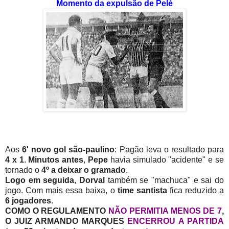
Momento da expulsão de Pelé
Aos
6'
novo gol são-paulino
: Pagão leva o resultado para
4 x 1
.
Minutos antes
,
Pepe
havia simulado "acidente" e se
tornado o
4º a deixar o gramado
.
Logo em seguida
,
Dorval
também se "machuca" e sai do
jogo. Com mais essa baixa, o
time santista
fica reduzido a
6 jogadores
.
COMO O REGULAMENTO
NÃO PERMITIA MENOS DE 7
,
O JUIZ ARMANDO MARQUES
ENCERROU A PARTIDA