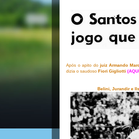
Após o apito do
juiz Armando Mar
dizia o saudoso
Fiori Gigliotti
(AQUI
Belini, Jurandir e 