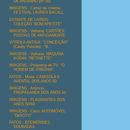
DE ANTANHO (Nº 56)
IMAGENS - Cartaz de cinema:
FESTIVAL LAUREN BACALL
ESTANTE DE LIVROS:
COLEÇÃO "BOM APETITE"
IMAGENS - Velharia: CARTÕES
POSTAIS DE ANTIGAMENTE
VITROLA ANTIGA: "CONCEIÇÃO"
(Cauby Peixoto) - "B...
IMAGENS - Velharia: MÁQUINA
KODAK "RETINETTE"
IMAGENS - Programa de TV: "O
HOMEM DE VIRGÍNIA"
FATOS - Moda: CAMISOLA E
AVENTAL DOS ANOS 50
IMAGENS - Anúncio:
PROPAGANDA DOS ANOS 50
IMAGENS - FLAGRANTES DOS
ANOS 50/60
IMAGENS - Carro: AUTOMÓVEL
"DeSOTO"
FATOS - EFEMÉRIDES
DOURADAS