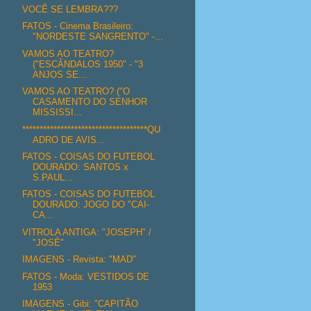
VOCÊ SE LEMBRA???
FATOS - Cinema Brasileiro:
"NORDESTE SANGRENTO" -...
VAMOS AO TEATRO?
("ESCÂNDALOS 1950" - "3
ANJOS SE...
VAMOS AO TEATRO? ("O
CASAMENTO DO SENHOR
MISSISSI...
************************************QU
ADRO DE AVIS...
FATOS - COISAS DO FUTEBOL
DOURADO: SANTOS x
S.PAUL...
FATOS - COISAS DO FUTEBOL
DOURADO: JOGO DO "CAI-
CA...
VITROLA ANTIGA: "JOSEPH" /
"JOSÉ"
IMAGENS - Revista: "MAD"
FATOS - Moda: VESTIDOS DE
1953
IMAGENS - Gibi: "CAPITÃO