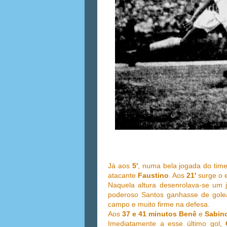
Já aos
5'
, numa bela jogada do time
atacante
Faustino
. Aos
21'
surge o 
Naquela altura desenrolava-se um j
poderoso Santos ganhasse de gol
campo e muito firme na defesa.
Aos
37 e 41 minutos
Benê
e
Sabin
Imediatamente a esse último gol,