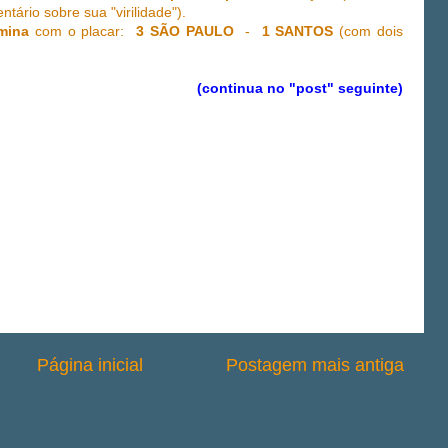
tário sobre sua "virilidade").
mina
com o placar:
3 SÃO PAULO
-
1 SANTOS
(com dois
(continua no "post" seguinte)
Página inicial
Postagem mais antiga