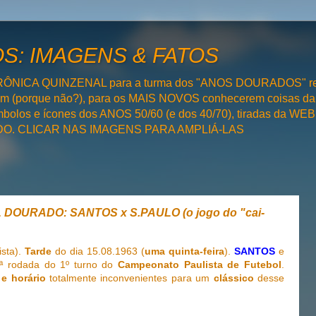
: IMAGENS & FATOS
RÔNICA QUINZENAL para a turma dos "ANOS DOURADOS" rel
bém (porque não?), para os MAIS NOVOS conhecerem coisas da
olos e ícones dos ANOS 50/60 (e dos 40/70), tiradas da WEB 
SADO. CLICAR NAS IMAGENS PARA AMPLIÁ-LAS
DOURADO: SANTOS x S.PAULO (o jogo do "cai-
ista).
Tarde
do dia 15.08.1963 (
uma quinta-feira
).
SANTOS
e
ª rodada do 1º turno do
Campeonato Paulista de Futebol
.
 e horário
totalmente inconvenientes para um
clássico
desse