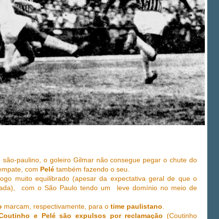
 são-paulino, o goleiro Gilmar não consegue pegar o chute do
empate, com
Pelé
também fazendo o seu.
ogo muito equilibrado (apesar da expectativa geral de que o
eada), com o São Paulo tendo um leve domínio no meio de
o
marcam, respectivamente, para o
time paulistano
.
Coutinho e Pelé são expulsos por reclamação
(Coutinho