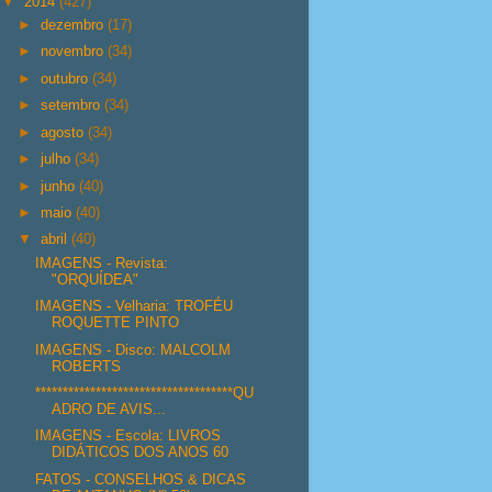
▼
2014
(427)
►
dezembro
(17)
►
novembro
(34)
►
outubro
(34)
►
setembro
(34)
►
agosto
(34)
►
julho
(34)
►
junho
(40)
►
maio
(40)
▼
abril
(40)
IMAGENS - Revista:
"ORQUÍDEA"
IMAGENS - Velharia: TROFÉU
ROQUETTE PINTO
IMAGENS - Disco: MALCOLM
ROBERTS
************************************QU
ADRO DE AVIS...
IMAGENS - Escola: LIVROS
DIDÁTICOS DOS ANOS 60
FATOS - CONSELHOS & DICAS