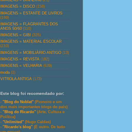
IMAGENS = DISCO
(158)
IMAGENS = ESTANTE DE LIVROS
(199)
IMAGENS = FLAGRANTES DOS
ANOS 50/60
(110)
IMAGENS = GIBI
(325)
IMAGENS = MATERIAL ESCOLAR
(210)
IMAGENS = MOBILIÁRIO ANTIGO
(13)
IMAGENS = REVISTA
(182)
IMAGENS = VELHARIA
(639)
moda
(1)
VITROLA ANTIGA
(173)
Este blog foi recomendado por:
-
"Blog do Noblat"
(Pioneiro e um
dos mais importantes blogs do país)
-
"Blog do Ricardo"
(Arte, Cultura e
Política)
-
"Unlimited"
(Hugo Caldas)
-
"Ricardo's blog"
(É outro. De tudo
um pouco)