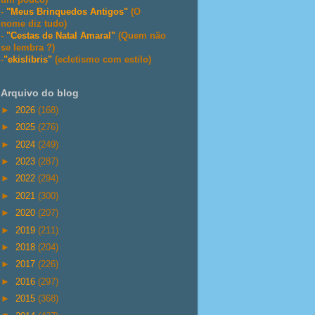
-
"Meus Brinquedos Antigos"
(O
nome diz tudo)
-
"Cestas de Natal Amaral"
(Quem não
se lembra ?)
-
"ekislibris"
(ecletismo com estilo)
Arquivo do blog
►
2026
(168)
►
2025
(276)
►
2024
(249)
►
2023
(287)
►
2022
(294)
►
2021
(300)
►
2020
(207)
►
2019
(211)
►
2018
(204)
►
2017
(226)
►
2016
(297)
►
2015
(368)