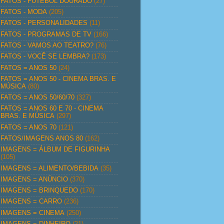
FATOS - FUTEBOL DOURADO
(27)
FATOS - MODA
(205)
FATOS - PERSONALIDADES
(11)
FATOS - PROGRAMAS DE TV
(166)
FATOS - VAMOS AO TEATRO?
(76)
FATOS - VOCÊ SE LEMBRA?
(173)
FATOS = ANOS 50
(24)
FATOS = ANOS 50 - CINEMA BRAS. E
MÚSICA
(80)
FATOS = ANOS 50/60/70
(327)
FATOS = ANOS 60 E 70 - CINEMA
BRAS. E MÚSICA
(297)
FATOS = ANOS 70
(121)
FATOS/IMAGENS ANOS 80
(162)
IMAGENS = ÁLBUM DE FIGURINHA
(105)
IMAGENS = ALIMENTO/BEBIDA
(35)
IMAGENS = ANÚNCIO
(370)
IMAGENS = BRINQUEDO
(170)
IMAGENS = CARRO
(236)
IMAGENS = CINEMA
(250)
IMAGENS = DINHEIRO
(21)