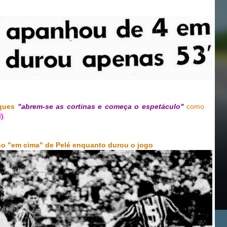
ques
"abrem-se as cortinas e começa o espetáculo"
como
)
.
Ilso "em cima" de Pelé enquanto durou o jogo