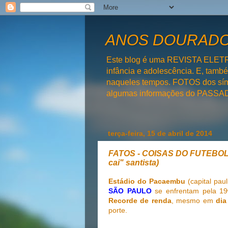
ANOS DOURADOS
Este blog é uma REVISTA ELET
infância e adolescência. E, tam
naqueles tempos. FOTOS dos símb
algumas informações do PAS
terça-feira, 15 de abril de 2014
FATOS - COISAS DO FUTEBOL 
cai" santista)
Estádio do Pacaembu
(capital paul
SÃO
PAULO
se enfrentam pela 19
Recorde de renda
, mesmo em
dia
porte.