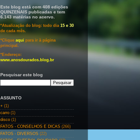
Este blog está com 408 edições
QUINZENAIS publicadas e tem
6.143 matérias no acervo.
*Atualização do blog: todo dia
15 e 30
de cada mês.
*Clique
aqui
para ir à página
principal.
*Endereço:
www.anosdourados.blog.br
Pesquisar este blog
ASSUNTO
+
(1)
carro
(1)
disco
(1)
FATOS - CONSELHOS E DICAS
(266)
FATOS - DIVERSOS
(22)