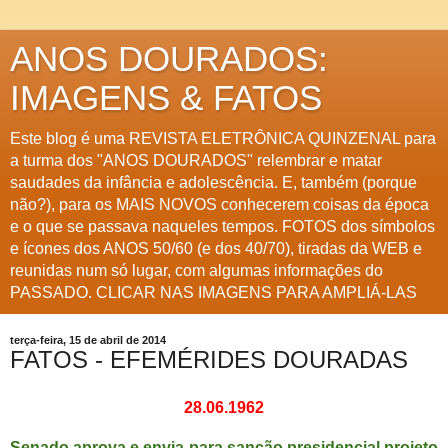
ANOS DOURADOS:
IMAGENS & FATOS
Este blog é uma REVISTA ELETRÔNICA QUINZENAL para
a turma dos "ANOS DOURADOS" relembrar e matar
saudades da infância e adolescência. E, também (porque
não?), para os MAIS NOVOS conhecerem coisas da época
e o que se passava naqueles tempos. FOTOS dos símbolos
e ícones dos ANOS 50/60 (e dos 40/70), tiradas da WEB e
reunidas num só lugar, com algumas informações do
PASSADO. CLICAR NAS IMAGENS PARA AMPLIÁ-LAS
terça-feira, 15 de abril de 2014
FATOS - EFEMÉRIDES DOURADAS
28.06.1962
Senado aprova e envia para sanção presidencial projeto