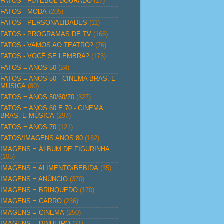
FATOS - FUTEBOL DOURADO
(27)
FATOS - MODA
(205)
FATOS - PERSONALIDADES
(11)
FATOS - PROGRAMAS DE TV
(166)
FATOS - VAMOS AO TEATRO?
(76)
FATOS - VOCÊ SE LEMBRA?
(173)
FATOS = ANOS 50
(24)
FATOS = ANOS 50 - CINEMA BRAS. E
MÚSICA
(80)
FATOS = ANOS 50/60/70
(327)
FATOS = ANOS 60 E 70 - CINEMA
BRAS. E MÚSICA
(297)
FATOS = ANOS 70
(121)
FATOS/IMAGENS ANOS 80
(162)
IMAGENS = ÁLBUM DE FIGURINHA
(105)
IMAGENS = ALIMENTO/BEBIDA
(35)
IMAGENS = ANÚNCIO
(370)
IMAGENS = BRINQUEDO
(170)
IMAGENS = CARRO
(236)
IMAGENS = CINEMA
(250)
IMAGENS = DINHEIRO
(21)