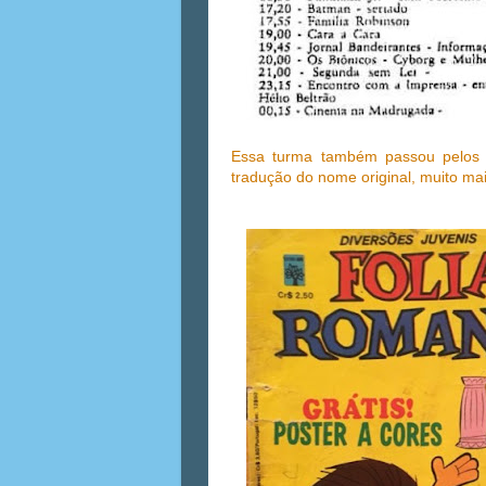
Essa turma também passou pelo
tradução do nome original, muito ma