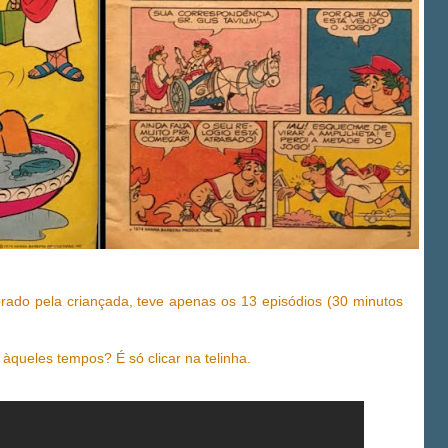
ado pela criançada, teve apenas os 13 episódios (30 minutos
 àqueles tempos? É só clicar na telinha.