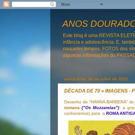
ANOS DOURADOS
Este blog é uma REVISTA ELET
infância e adolescência. E, tam
naqueles tempos. FOTOS dos símb
algumas informações do PAS
sexta-feira, 30 de julho de 2021
DÉCADA DE 70 = IMAGENS - 
Desenho de "HANNA-BARBERA" do i
romana
("Os Muzzarelas")
:
a gran
conhecemos) para a
ROMA ANTIG