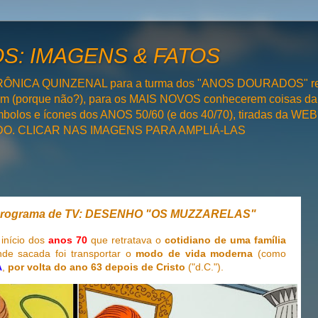
: IMAGENS & FATOS
RÔNICA QUINZENAL para a turma dos "ANOS DOURADOS" rel
bém (porque não?), para os MAIS NOVOS conhecerem coisas da
olos e ícones dos ANOS 50/60 (e dos 40/70), tiradas da WEB 
SADO. CLICAR NAS IMAGENS PARA AMPLIÁ-LAS
Programa de TV: DESENHO "OS MUZZARELAS"
nício dos
anos 70
que retratava o
cotidiano de uma família
de sacada foi transportar o
modo de vida moderna
(como
A
,
por volta do
ano 63 depois de Cristo
("d.C.").