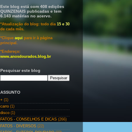
Este blog está com 408 edições
QUINZENAIS publicadas e tem
6.143 matérias no acervo.
*Atualização do blog: todo dia
15 e 30
de cada mês.
*Clique
aqui
para ir à página
principal.
*Endereço:
www.anosdourados.blog.br
Pesquisar este blog
ASSUNTO
+
(1)
carro
(1)
disco
(1)
FATOS - CONSELHOS E DICAS
(266)
FATOS - DIVERSOS
(22)