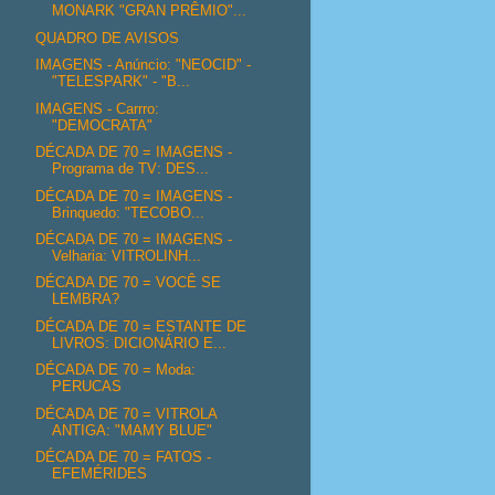
MONARK "GRAN PRÊMIO"...
QUADRO DE AVISOS
IMAGENS - Anúncio: "NEOCID" -
"TELESPARK" - "B...
IMAGENS - Carrro:
"DEMOCRATA"
DÉCADA DE 70 = IMAGENS -
Programa de TV: DES...
DÉCADA DE 70 = IMAGENS -
Brinquedo: "TECOBO...
DÉCADA DE 70 = IMAGENS -
Velharia: VITROLINH...
DÉCADA DE 70 = VOCÊ SE
LEMBRA?
DÉCADA DE 70 = ESTANTE DE
LIVROS: DICIONÁRIO E...
DÉCADA DE 70 = Moda:
PERUCAS
DÉCADA DE 70 = VITROLA
ANTIGA: "MAMY BLUE"
DÉCADA DE 70 = FATOS -
EFEMÉRIDES