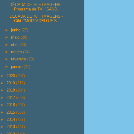
DÉCADA DE 70 = IMAGENS -
Programa de TV: "SAND...
DÉCADA DE 70 = IMAGENS -
Gibi: "MORTADELO E S...
►
junho
(27)
►
maio
(28)
►
abril
(30)
►
março
(24)
►
fevereiro
(20)
►
janeiro
(21)
►
2020
(207)
►
2019
(211)
►
2018
(204)
►
2017
(226)
►
2016
(297)
►
2015
(368)
►
2014
(427)
►
2013
(441)