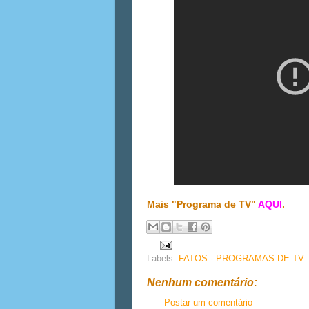
Mais "Programa de TV"
AQUI
.
Labels:
FATOS - PROGRAMAS DE TV
Nenhum comentário:
Postar um comentário