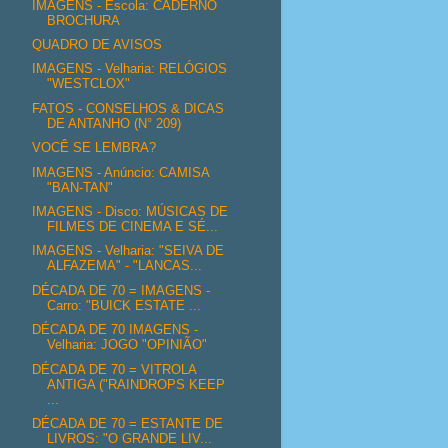
IMAGENS - Escola: CADERNO
BROCHURA
QUADRO DE AVISOS
IMAGENS - Velharia: RELÓGIOS
"WESTCLOX"
FATOS - CONSELHOS & DICAS
DE ANTANHO (N° 209)
VOCÊ SE LEMBRA?
IMAGENS - Anúncio: CAMISA
"BAN-TAN"
IMAGENS - Disco: MÚSICAS DE
FILMES DE CINEMA E SÉ...
IMAGENS - Velharia: "SEIVA DE
ALFAZEMA" - "LANCAS...
DÉCADA DE 70 = IMAGENS -
Carro: "BUICK ESTATE ...
DÉCADA DE 70 IMAGENS -
Velharia: JOGO "OPINIÃO"
DÉCADA DE 70 = VITROLA
ANTIGA ("RAINDROPS KEEP
...
DÉCADA DE 70 = ESTANTE DE
LIVROS: "O GRANDE LIV...