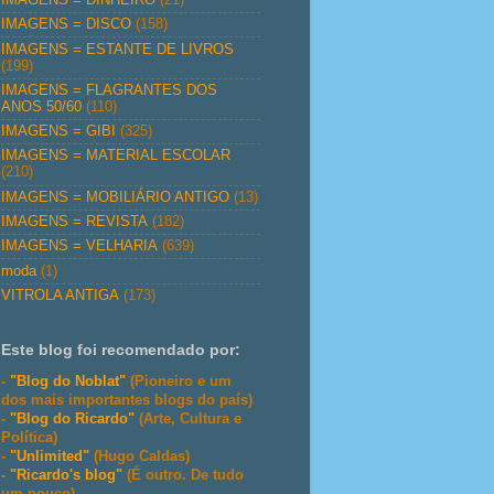
IMAGENS = DISCO
(158)
IMAGENS = ESTANTE DE LIVROS
(199)
IMAGENS = FLAGRANTES DOS
ANOS 50/60
(110)
IMAGENS = GIBI
(325)
IMAGENS = MATERIAL ESCOLAR
(210)
IMAGENS = MOBILIÁRIO ANTIGO
(13)
IMAGENS = REVISTA
(182)
IMAGENS = VELHARIA
(639)
moda
(1)
VITROLA ANTIGA
(173)
Este blog foi recomendado por:
-
"Blog do Noblat"
(Pioneiro e um
dos mais importantes blogs do país)
-
"Blog do Ricardo"
(Arte, Cultura e
Política)
-
"Unlimited"
(Hugo Caldas)
-
"Ricardo's blog"
(É outro. De tudo
um pouco)