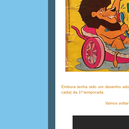
Embora tenha sido um desenho ador
cada) da 1ª temporada.
Vamos voltar