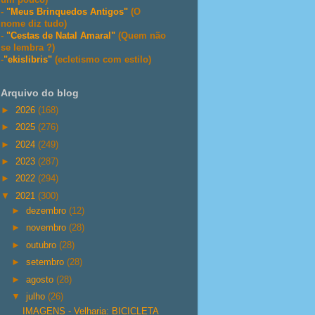
-
"Meus Brinquedos Antigos"
(O
nome diz tudo)
-
"Cestas de Natal Amaral"
(Quem não
se lembra ?)
-
"ekislibris"
(ecletismo com estilo)
Arquivo do blog
►
2026
(168)
►
2025
(276)
►
2024
(249)
►
2023
(287)
►
2022
(294)
▼
2021
(300)
►
dezembro
(12)
►
novembro
(28)
►
outubro
(28)
►
setembro
(28)
►
agosto
(28)
▼
julho
(26)
IMAGENS - Velharia: BICICLETA