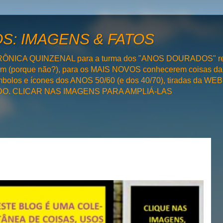
: IMAGENS & FATOS
RÔNICA QUINZENAL para a turma dos "ANOS DOURADOS" rel
bém (porque não?), para os MAIS NOVOS conhecerem coisas da
olos e ícones dos ANOS 50/60 (e dos 40/70), tiradas da WEB 
SADO. CLICAR NAS IMAGENS PARA AMPLIÁ-LAS