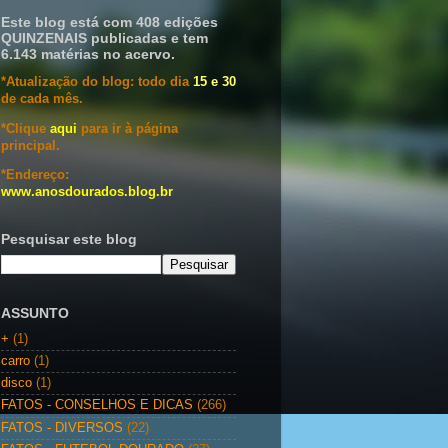
Este blog está com 408 edições
QUINZENAIS publicadas e tem
6.143 matérias no acervo.
*Atualização do blog: todo dia
15 e 30
de cada mês.
*Clique
aqui
para ir à página
principal.
*Endereço:
www.anosdourados.blog.br
Pesquisar este blog
ASSUNTO
+
(1)
carro
(1)
disco
(1)
FATOS - CONSELHOS E DICAS
(266)
FATOS - DIVERSOS
(22)