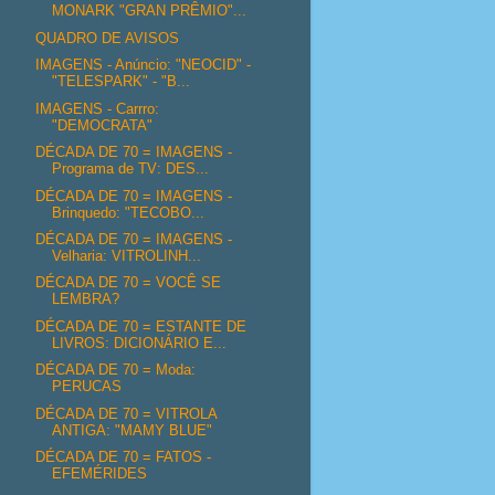
MONARK "GRAN PRÊMIO"...
QUADRO DE AVISOS
IMAGENS - Anúncio: "NEOCID" -
"TELESPARK" - "B...
IMAGENS - Carrro:
"DEMOCRATA"
DÉCADA DE 70 = IMAGENS -
Programa de TV: DES...
DÉCADA DE 70 = IMAGENS -
Brinquedo: "TECOBO...
DÉCADA DE 70 = IMAGENS -
Velharia: VITROLINH...
DÉCADA DE 70 = VOCÊ SE
LEMBRA?
DÉCADA DE 70 = ESTANTE DE
LIVROS: DICIONÁRIO E...
DÉCADA DE 70 = Moda:
PERUCAS
DÉCADA DE 70 = VITROLA
ANTIGA: "MAMY BLUE"
DÉCADA DE 70 = FATOS -
EFEMÉRIDES