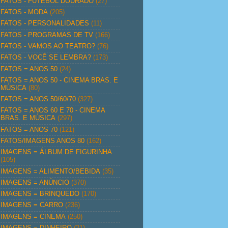
FATOS - FUTEBOL DOURADO
(27)
FATOS - MODA
(205)
FATOS - PERSONALIDADES
(11)
FATOS - PROGRAMAS DE TV
(166)
FATOS - VAMOS AO TEATRO?
(76)
FATOS - VOCÊ SE LEMBRA?
(173)
FATOS = ANOS 50
(24)
FATOS = ANOS 50 - CINEMA BRAS. E
MÚSICA
(80)
FATOS = ANOS 50/60/70
(327)
FATOS = ANOS 60 E 70 - CINEMA
BRAS. E MÚSICA
(297)
FATOS = ANOS 70
(121)
FATOS/IMAGENS ANOS 80
(162)
IMAGENS = ÁLBUM DE FIGURINHA
(105)
IMAGENS = ALIMENTO/BEBIDA
(35)
IMAGENS = ANÚNCIO
(370)
IMAGENS = BRINQUEDO
(170)
IMAGENS = CARRO
(236)
IMAGENS = CINEMA
(250)
IMAGENS = DINHEIRO
(21)