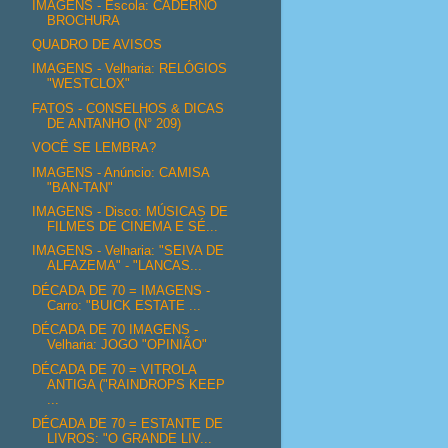
IMAGENS - Escola: CADERNO
BROCHURA
QUADRO DE AVISOS
IMAGENS - Velharia: RELÓGIOS
"WESTCLOX"
FATOS - CONSELHOS & DICAS
DE ANTANHO (N° 209)
VOCÊ SE LEMBRA?
IMAGENS - Anúncio: CAMISA
"BAN-TAN"
IMAGENS - Disco: MÚSICAS DE
FILMES DE CINEMA E SÉ...
IMAGENS - Velharia: "SEIVA DE
ALFAZEMA" - "LANCAS...
DÉCADA DE 70 = IMAGENS -
Carro: "BUICK ESTATE ...
DÉCADA DE 70 IMAGENS -
Velharia: JOGO "OPINIÃO"
DÉCADA DE 70 = VITROLA
ANTIGA ("RAINDROPS KEEP
...
DÉCADA DE 70 = ESTANTE DE
LIVROS: "O GRANDE LIV...