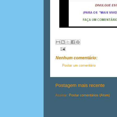
Nenhum comentário:
Postar um comentário
Postagem mais recente
Assinar:
Postar comentários (Atom)