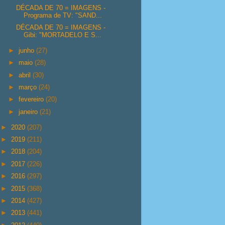
DÉCADA DE 70 = IMAGENS -
Programa de TV: "SAND...
DÉCADA DE 70 = IMAGENS -
Gibi: "MORTADELO E S...
►
junho
(27)
►
maio
(28)
►
abril
(30)
►
março
(24)
►
fevereiro
(20)
►
janeiro
(21)
►
2020
(207)
►
2019
(211)
►
2018
(204)
►
2017
(226)
►
2016
(297)
►
2015
(368)
►
2014
(427)
►
2013
(441)