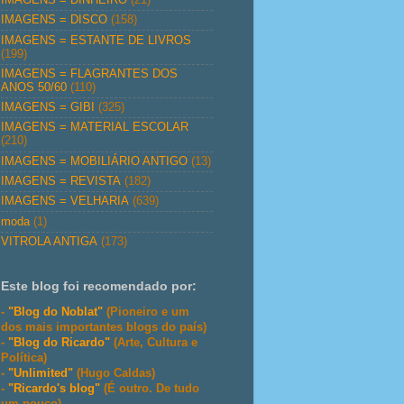
IMAGENS = DISCO
(158)
IMAGENS = ESTANTE DE LIVROS
(199)
IMAGENS = FLAGRANTES DOS
ANOS 50/60
(110)
IMAGENS = GIBI
(325)
IMAGENS = MATERIAL ESCOLAR
(210)
IMAGENS = MOBILIÁRIO ANTIGO
(13)
IMAGENS = REVISTA
(182)
IMAGENS = VELHARIA
(639)
moda
(1)
VITROLA ANTIGA
(173)
Este blog foi recomendado por:
-
"Blog do Noblat"
(Pioneiro e um
dos mais importantes blogs do país)
-
"Blog do Ricardo"
(Arte, Cultura e
Política)
-
"Unlimited"
(Hugo Caldas)
-
"Ricardo's blog"
(É outro. De tudo
um pouco)