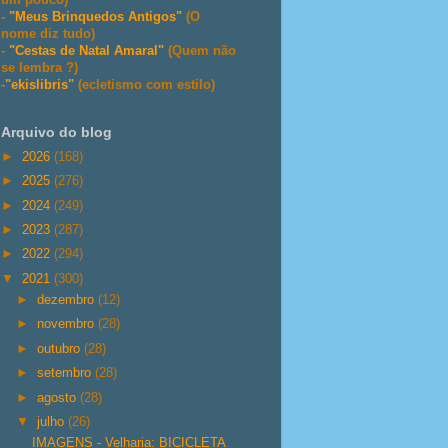
-
"Meus Brinquedos Antigos"
(O
nome diz tudo)
-
"Cestas de Natal Amaral"
(Quem não
se lembra ?)
-
"ekislibris"
(ecletismo com estilo)
Arquivo do blog
►
2026
(168)
►
2025
(276)
►
2024
(249)
►
2023
(287)
►
2022
(294)
▼
2021
(300)
►
dezembro
(12)
►
novembro
(28)
►
outubro
(28)
►
setembro
(28)
►
agosto
(28)
▼
julho
(26)
IMAGENS - Velharia: BICICLETA