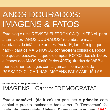
ANOS DOURADOS:
IMAGENS & FATOS
Este blog é uma REVISTA ELETRÔNICA QUINZENAL para
a turma dos "ANOS DOURADOS" relembrar e matar
saudades da infância e adolescência. E, também (porque
não?), para os MAIS NOVOS conhecerem coisas da época
e o que se passava naqueles tempos. FOTOS dos símbolos
e ícones dos ANOS 50/60 (e dos 40/70), tiradas da WEB e
reunidas num só lugar, com algumas informações do
PASSADO. CLICAR NAS IMAGENS PARA AMPLIÁ-LAS
sexta-feira, 30 de julho de 2021
IMAGENS - Carrro: "DEMOCRATA"
Este
automóvel (de luxo)
era para ser o
primeiro
com
capital e projeto totalmente brasileiros. O "Democrata" foi
ideia do empresário Nelson Fernandes que, em
1963
,